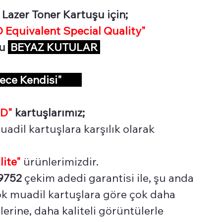
azer Toner Kartuşu için;
Equivalent Special Quality"
şu
BEYAZ KUTULAR
dece Kendisi"
D"
kartuşlarımız;
uadil kartuşlara karşılık olarak
lite"
ürünlerimizdir.
9752
çekim adedi garantisi ile, şu anda
çok muadil kartuşlara göre çok daha
erine, daha kaliteli görüntülerle