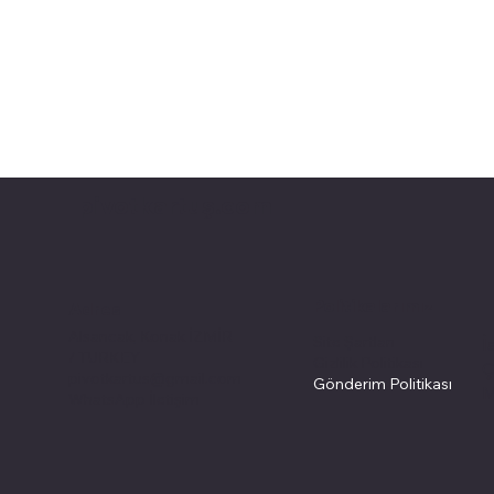
pivotkartuş.com
Politikalarımız
Adres
Alsancak, Konak İZMİR
Site Şartları
İ
/ TURKEY
Gizlilik Politikası
Ç
pivotkartus@gmail.com
Gönderim Politikası
M
WhatsApp İletişim