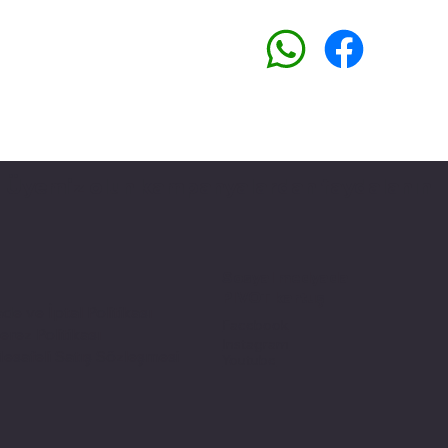
Üyemiz olun kampanyalardan faydalanın
Sosyal medyada
PIVOT kartuş
ade ve İptal Politikası
Facebook
erez Politikası
Instagram
esafeli Satış Sözleşmesi
Youtube