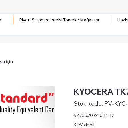
a
Pivot "Standard" serisi Tonerler Mağazası
Hakk
u için
KYOCERA TK72
Stok
Stok kodu:
PV-KYC-
kodu:
PV-
KYC-
STD-
Orijinal
İndirimli
₺2.735,70
₺1.641,42
TK7235-
fiyat
fiyat
CHIP
KDV dahil