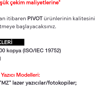
şük çekim maliyetlerine"
an itibaren
PIVOT
ürünlerinin kalitesini
 etmeye başlayacaksınız.
İKLERİ
00 kopya (ISO/IEC 19752)
l
zıcı Modelleri:
MZ" lazer yazıcılar/fotokopiler;