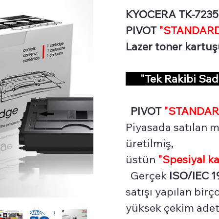
KYOCERA TK-7235 L
PIVOT
"STANDARD 
Lazer toner kartu
"Tek Rakibi Sa
PIVOT
"STANDAR
Piyasada satılan m
üretilmiş,
üstün
"Spesiyal
ka
Gerçek
ISO/IEC 1
satışı yapılan bir
yüksek çekim adetl