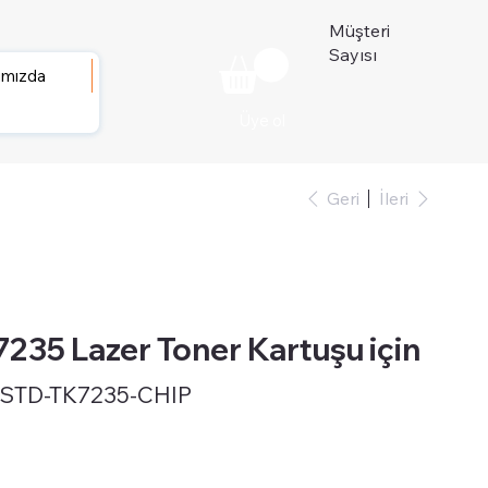
Müşteri
Sayısı
ımızda
Üye ol
Geri
İleri
35 Lazer Toner Kartuşu için
STD-TK7235-CHIP