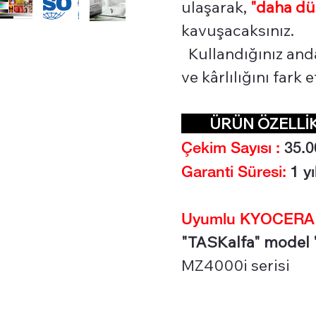
ulaşarak,
"daha dü
kavuşacaksınız.
Kullandığınız and
ve kârlılığını fark
ÜRÜN ÖZELL
Çekim Sayısı :
35.0
Garanti Süresi:
1 yı
Uyumlu KYOCERA Ya
"TASKalfa" model "
MZ4000i serisi