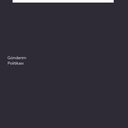
Politikalarımız
Sosyal medyada
PIVOT kartuş
Facebook
Instagram
Site Şartları
İade ve İptal
Youtube
Gizlilik Politikası
Politikası
Gönderim
Çerez Politikası
Politikası
Mesafeli Satış
Sözleşmesi
Sitemiz, güvenle
alışveriş yapabilmeniz için 3D