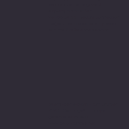
secure internette güvenli
alışveriş protokolleri
ve 256 bit SSL secure connection
bağlantı sertifikası ile en yüksek
koruma özelliklerine sahiptir.
Sitemizden aldığınız tüm ürünler
PIVOT Cartridge® - Türkiye
garantisi altındadır.
www.pivot-turkiye.net