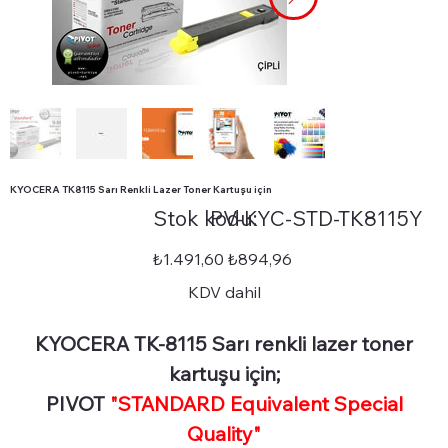
KYOCERA TK8115 Sarı Renkli Lazer Toner Kartuşu için
Stok
Stok kodu:
PV-KYC-STD-TK8115Y
kodu:
PV-
KYC-
STD-
Orijinal
İndirimli
₺1.491,60
₺894,96
TK8115Y
fiyat
fiyat
KDV dahil
KYOCERA TK-8115 Sarı renkli lazer toner
kartuşu için;
PIVOT
"STANDARD Equivalent Special
Quality"