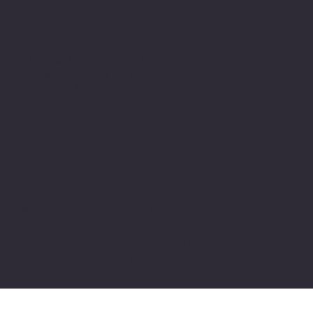
Adres
Alsancak, Konak İZMİR / TURKEY
pivotkartus@gmail.com
WhatsApp İletişim
© 2024 all copyrights of the
photographs, documents and
information on this site belong to Pivot
Cartridge® with TugayGuler