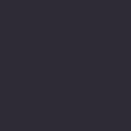
secure internette güvenli
alışveriş protokolleri
ve 256 bit SSL secure connection
bağlantı sertifikası ile en yüksek
koruma özelliklerine sahiptir.
Sitemizden aldığınız tüm ürünler
PIVOT Cartridge® - Türkiye
garantisi altındadır.
www.pivot-turkiye.net