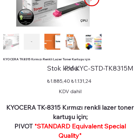
KYOCERA TK8315 Kırmızı Renkli Lazer Toner Kartuşu için
Stok
Stok kodu:
PV-KYC-STD-TK8315M
kodu:
PV-
KYC-
STD-
Orijinal
İndirimli
₺1.885,40
₺1.131,24
TK8315M
fiyat
fiyat
KDV dahil
KYOCERA TK-8315 Kırmızı renkli lazer toner
kartuşu için;
PIVOT
"STANDARD Equivalent Special
Quality"