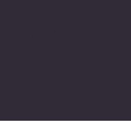
Adres
Alsancak, Konak İZMİR / TURKEY
pivotkartus@gmail.com
WhatsApp İletişim
© 2024 all copyrights of the
photographs, documents and
information on this site belong to Pivot
Cartridge® with TugayGuler