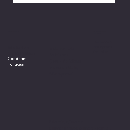
Politikalarımız
Sosyal medyada
PIVOT kartuş
Facebook
Instagram
Site Şartları
İade ve İptal
Youtube
Gizlilik Politikası
Politikası
Gönderim
Çerez Politikası
Politikası
Mesafeli Satış
Sözleşmesi
Sitemiz, güvenle
alışveriş yapabilmeniz için 3D