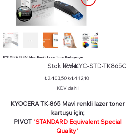
KYOCERA TK865 Mavi Renkli Lazer Toner Kartuşu için
Stok
Stok kodu:
PV-KYC-STD-TK865C
kodu:
PV-
KYC-
STD-
Orijinal
İndirimli
₺2.403,50
₺1.442,10
TK865C
fiyat
fiyat
KDV dahil
KYOCERA TK-865 Mavi renkli lazer toner
kartuşu için;
PIVOT
"STANDARD Equivalent Special
Quality"