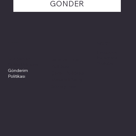
GÖNDER
Politikalarımız
Sosyal medyada
PIVOT kartuş
Facebook
Instagram
Site Şartları
İade ve İptal
Youtube
Gizlilik Politikası
Politikası
Gönderim
Çerez Politikası
Politikası
Mesafeli Satış
Sözleşmesi