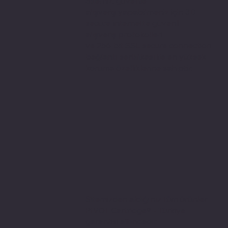
Sitemiz, güvenle
alışveriş yapabilmeniz için 3D
secure internette güvenli
alışveriş protokolleri
ve 256 bit SSL secure connection
bağlantı sertifikası ile en yüksek
koruma özelliklerine sahiptir.
Sitemizden aldığınız tüm ürünler
PIVOT Cartridge® - Türkiye
garantisi altındadır.