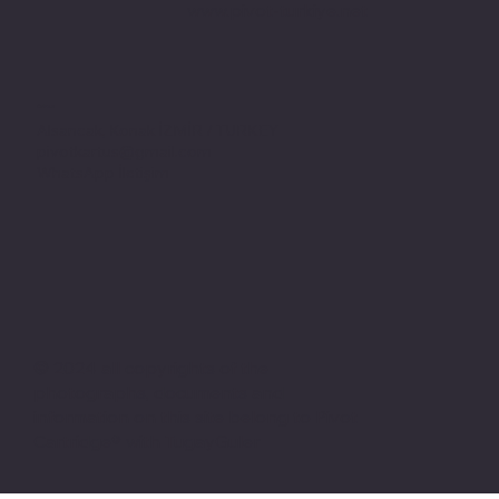
www.pivot-turkiye.net
Adres
Alsancak, Konak İZMİR / TURKEY
pivotkartus@gmail.com
WhatsApp İletişim
© 2024 all copyrights of the
photographs, documents and
information on this site belong to Pivot
Cartridge® with TugayGuler