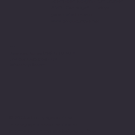
Sitemizden aldığınız tüm ürünler
PIVOT Cartridge® - Türkiye
garantisi altındadır.
www.pivot-turkiye.net
Adres
Alsancak, Konak İZMİR / TURKEY
pivotkartus@gmail.com
WhatsApp İletişim
© 2024 all copyrights of the
photographs, documents and
information on this site belong to Pivot