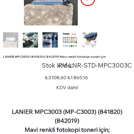
LANIER MPC3003 (841820)( 842019) Mavi renkli fotokopi toneri için
Stok
Stok kodu:
PV-LNR-STD-MPC3003C
kodu:
PV-
LNR-
STD-
Orijinal
İndirimli
₺3.108,60
₺1.865,16
MPC3003C
fiyat
fiyat
KDV dahil
LANIER MPC3003 (MP-C3003) (841820)
(842019)
Mavi renkli fotokopi toneri için;