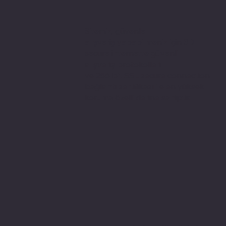
Sitemiz, güvenle
alışveriş yapabilmeniz için 3D
secure internette güvenli
alışveriş protokolleri
ve 256 bit SSL secure connection
bağlantı sertifikası ile en yüksek
koruma özelliklerine sahiptir.