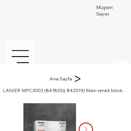
Müşteri
Sayısı
Menu
Üye ol
>
Ana Sayfa
LANIER MPC3003 (841820)( 842019) Mavi renkli fotokopi toneri için