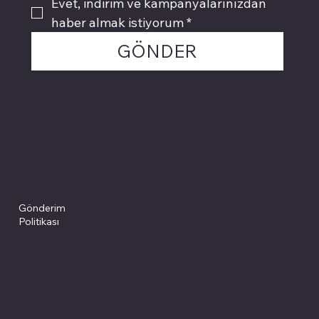
Evet, indirim ve kampanyalarınızdan 
haber almak istiyorum
*
GÖNDER
Politikalarımız
Sosyal medyada
PIVOT kartuş
Facebook
Instagram
Site Şartları
İade ve İptal
Youtube
Gizlilik Politikası
Politikası
Gönderim
Çerez Politikası
Politikası
Mesafeli Satış
Sözleşmesi