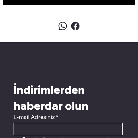
pivotkartuş.com
Üyemiz olun kampanyalardan
faydalanın
İndirimlerden 
haberdar olun
E-mail Adresiniz
*