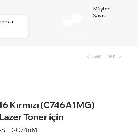
Müşteri
Sayısı
ımızda
Üye ol
Geri
İleri
6 Kırmızı (C746A1MG)
 Lazer Toner için
-STD-C746M