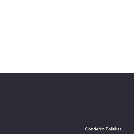
pivotkartuş.com
Politikalarımız
Adres
Alsancak, Konak İZMİR
Site Şartları
İ
/ TURKEY
Gizlilik Politikası
Ç
pivotkartus@gmail.com
Gönderim Politikası
M
WhatsApp İletişim