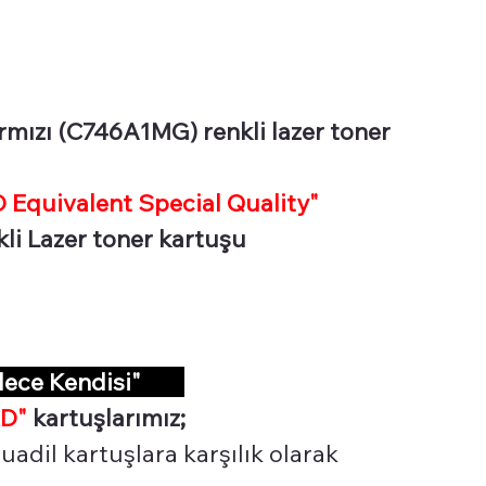
ızı (C746A1MG) renkli lazer toner
Equivalent Special Quality"
nkli Lazer toner kartuşu
dece Kendisi"
D"
kartuşlarımız;
uadil kartuşlara karşılık olarak