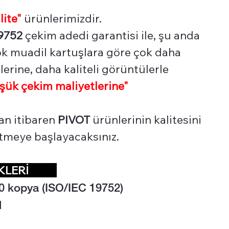
lite"
ürünlerimizdir.
9752
çekim adedi garantisi ile, şu anda
çok muadil kartuşlara göre çok daha
erine, daha kaliteli görüntülerle
şük çekim maliyetlerine"
an itibaren
PIVOT
ürünlerinin kalitesini
 etmeye başlayacaksınız.
İKLERİ
0 kopya (ISO/IEC 19752)
l