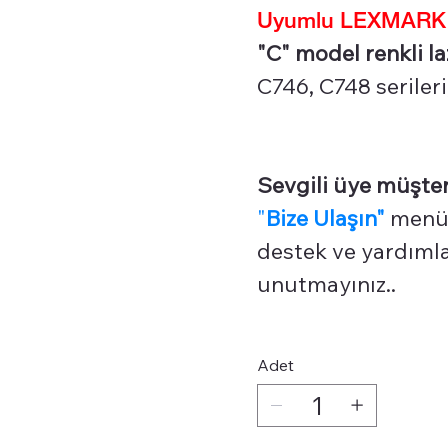
Uyumlu LEXMARK Re
"C" model renkli laz
C746, C748 serileri
Sevgili üye müşter
"
Bize Ulaşın"
menüm
destek ve yardımlar
unutmayınız..
Adet