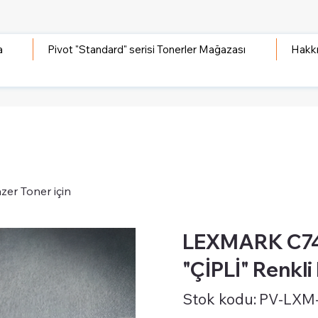
a
Pivot "Standard" serisi Tonerler Mağazası
Hakk
er Toner için
LEXMARK C74
"ÇİPLİ" Renkli
Stok
Stok kodu:
PV-LXM
kodu:
PV-
LXM-