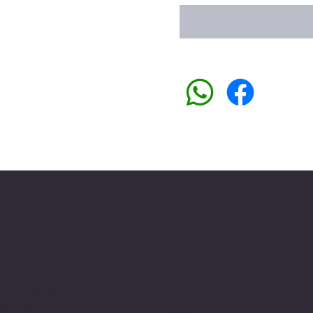
Üyemiz olun kampanyalardan faydalanın
Sosyal medyada
PIVOT kartuş
ade ve İptal Politikası
Facebook
erez Politikası
Instagram
esafeli Satış Sözleşmesi
Youtube