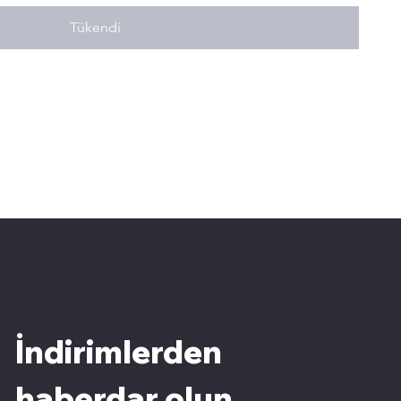
Tükendi
İndirimlerden 
haberdar olun