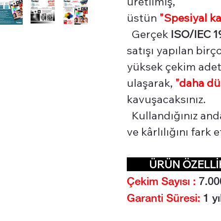
üretilmiş,
üstün
"Spesiyal
ka
Gerçek
ISO/IEC 1
satışı yapılan bir
yüksek çekim adetl
ulaşarak,
"daha dü
kavuşacaksınız.
Kullandığınız and
ve kârlılığını fark
ÜRÜN ÖZELL
Çekim Sayısı :
7.0
0
Garanti Süresi:
1 yı