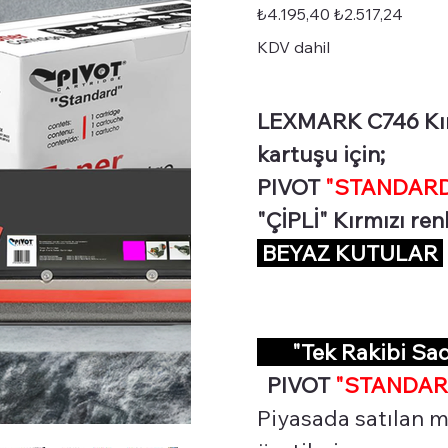
STD-
Orijinal
İndirimli
₺4.195,40
₺2.517,24
C746M
fiyat
fiyat
KDV dahil
LEXMARK C746 Kırm
kartuşu için;
PIVOT
"STANDARD 
"ÇİPLİ" Kırmızı re
BEYAZ KUTULAR
"Tek Rakibi Sa
PIVOT
"STANDAR
Piyasada satılan m