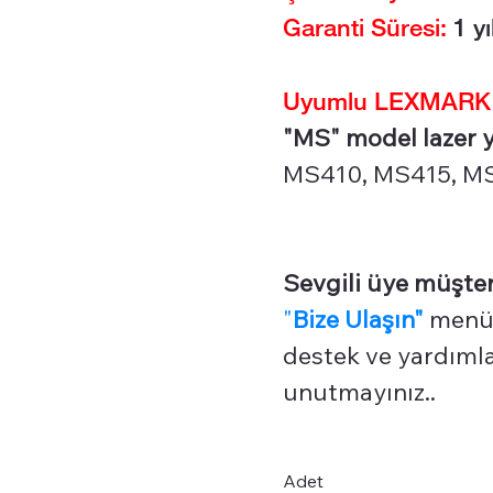
Garanti Süresi:
1 yı
Uyumlu LEXMARK Ya
"MS" model lazer ya
MS410, MS415, MS
Sevgili üye müşter
"
Bize Ulaşın"
menüm
destek ve yardımlar
unutmayınız..
Adet