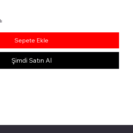
ı
Sepete Ekle
Şimdi Satın Al