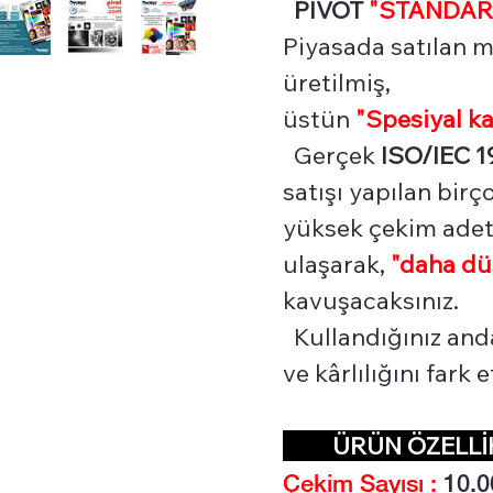
PIVOT
"STANDAR
Piyasada satılan m
üretilmiş,
üstün
"Spesiyal
ka
Gerçek
ISO/IEC 1
satışı yapılan bir
yüksek çekim adetl
ulaşarak,
"daha dü
kavuşacaksınız.
Kullandığınız and
ve kârlılığını fark
ÜRÜN ÖZEL
Çekim Sayısı :
10.0