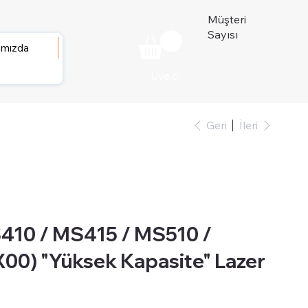
Müşteri
Sayısı
ımızda
Üye ol
Geri
İleri
10 / MS415 / MS510 /
00) "Yüksek Kapasite" Lazer