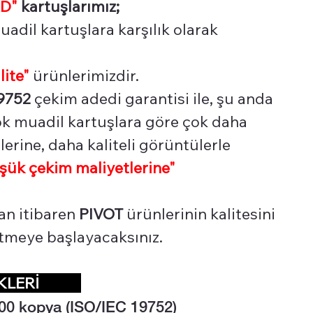
D"
kartuşlarımız;
uadil kartuşlara karşılık olarak
lite"
ürünlerimizdir.
9752
çekim adedi garantisi ile, şu anda
çok muadil kartuşlara göre çok daha
erine, daha kaliteli görüntülerle
şük çekim maliyetlerine"
an itibaren
PIVOT
ürünlerinin kalitesini
 etmeye başlayacaksınız.
LİKLERİ
00 kopya (ISO/IEC 19752)