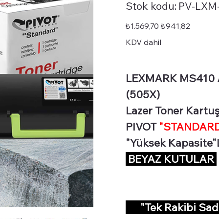
Stok
Stok kodu:
PV-LXM
kodu:
PV-
LXM-
STD-
Orijinal
İndirimli
₺1.569,70
₺941,82
MS410X
fiyat
fiyat
KDV dahil
LEXMARK MS410 /
(505X)
Lazer Toner Kartuş
PIVOT
"STANDARD 
"Yüksek Kapasite"
BEYAZ KUTULAR
"Tek Rakibi Sa