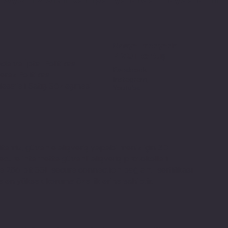
Sosyal medyada
PIVOT kartuş
ade ve İptal Politikası
Facebook
erez Politikası
Instagram
esafeli Satış Sözleşmesi
Youtube
itemiz, güvenle alışveriş yapabilmeniz için 3D
ecure internette güvenli alışveriş protokolleri
e 256 bit SSL secure connection bağlantı sertifikası
le en yüksek koruma özelliklerine sahiptir.