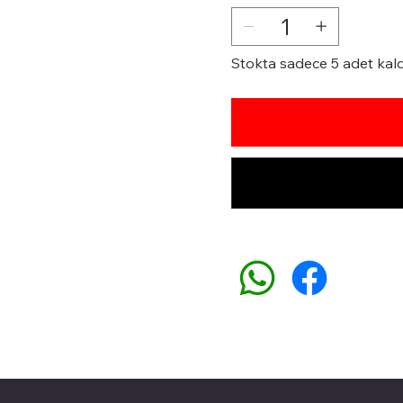
Stokta sadece 5 adet kald
Üyemiz olun kampanyalardan faydalanın