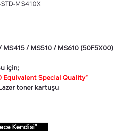
-STD-MS410X
 MS415 / MS510 / MS610 (50F5X00)
u için;
Equivalent Special Quality"
Lazer toner kartuşu
dece Kendisi"