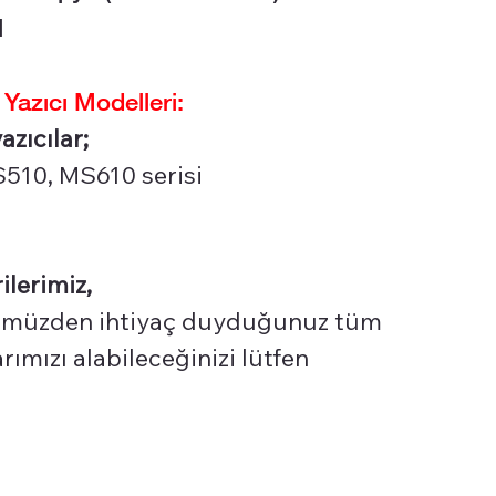
l
zıcı Modelleri:
zıcılar;
510, MS610 serisi
ilerimiz,
üzden ihtiyaç duyduğunuz tüm
ımızı alabileceğinizi lütfen