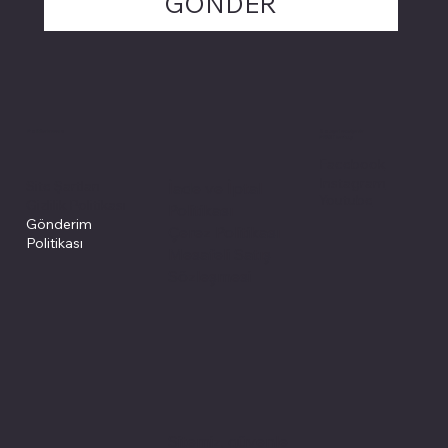
GÖNDER
Politikalarımız
Sosyal medyada
PIVOT kartuş
Facebook
Instagram
Site Şartları
İade ve İptal
Youtube
Gizlilik Politikası
Politikası
Gönderim
Çerez Politikası
Politikası
Mesafeli Satış
Sözleşmesi
Sitemiz, güvenle