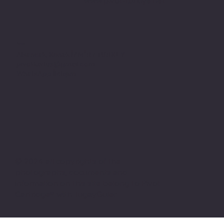
www.pivot-turkiye.net
Adres
Alsancak, Konak İZMİR / TURKEY
pivotkartus@gmail.com
WhatsApp İletişim
© 2024 all copyrights of the
photographs, documents and
information on this site belong to Pivot
Cartridge® with TugayGuler