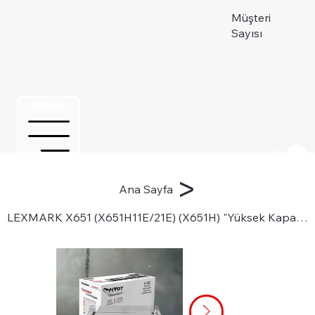
Müşteri
Sayısı
Menu
Üye ol
>
Ana Sayfa
LEXMARK X651 (X651H11E/21E) (X651H) "Yüksek Kapasite" Lazer Toner Kartuşu için