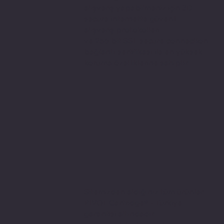
alışveriş yapabilmeniz için 3D
secure internette güvenli
alışveriş protokolleri
ve 256 bit SSL secure connection
bağlantı sertifikası ile en yüksek
koruma özelliklerine sahiptir.
Sitemizden aldığınız tüm ürünler
PIVOT Cartridge® - Türkiye
garantisi altındadır.