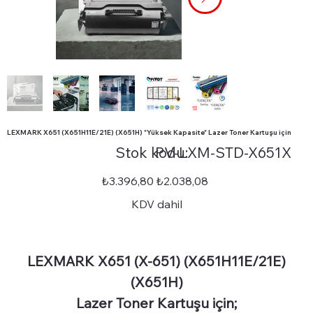
LEXMARK X651 (X651H11E/21E) (X651H) "Yüksek Kapasite" Lazer Toner Kartuşu için
Stok
Stok kodu:
PV-LXM-STD-X651X
kodu:
PV-
LXM-
STD-
Orijinal
İndirimli
₺3.396,80
₺2.038,08
X651X
fiyat
fiyat
KDV dahil
LEXMARK X651 (X-651) (X651H11E/21E)
(X651H)
Lazer Toner Kartuşu için;