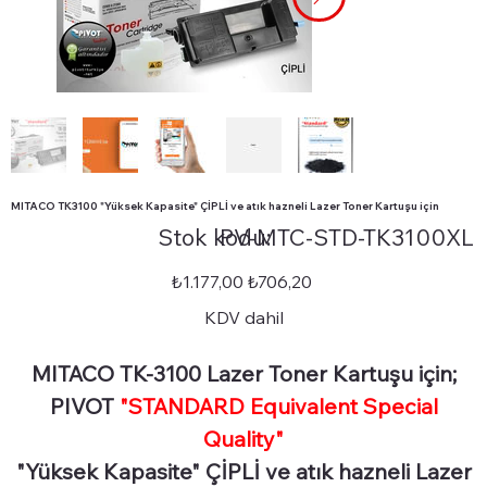
MITACO TK3100 "Yüksek Kapasite" ÇİPLİ ve atık hazneli Lazer Toner Kartuşu için
Stok
Stok kodu:
PV-MTC-STD-TK3100XL
kodu:
PV-
MTC-
STD-
Orijinal
İndirimli
₺1.177,00
₺706,20
TK3100XL
fiyat
fiyat
KDV dahil
MITACO TK-3100 Lazer Toner Kartuşu için;
PIVOT
"STANDARD Equivalent Special
Quality"
"Yüksek Kapasite" ÇİPLİ ve atık hazneli Lazer