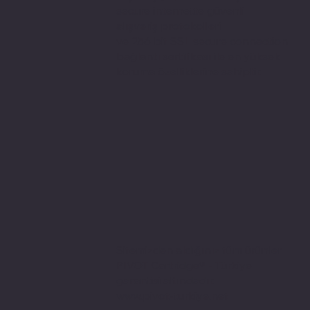
secure internette güvenli
alışveriş protokolleri
ve 256 bit SSL secure connection
bağlantı sertifikası ile en yüksek
koruma özelliklerine sahiptir.
Sitemizden aldığınız tüm ürünler
PIVOT Cartridge® - Türkiye
garantisi altındadır.
www.pivot-turkiye.net