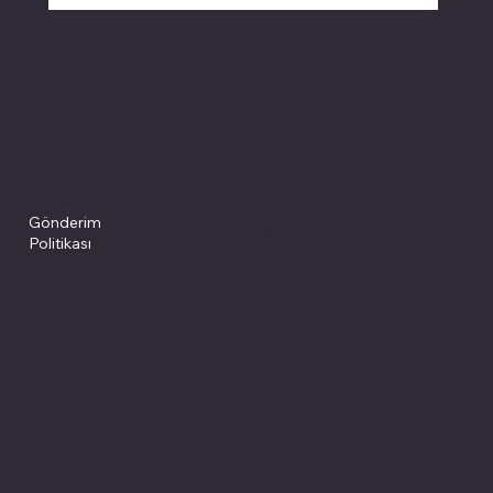
Politikalarımız
Sosyal medyada
PIVOT kartuş
Facebook
Instagram
Site Şartları
İade ve İptal
Youtube
Gizlilik Politikası
Politikası
Gönderim
Çerez Politikası
Politikası
Mesafeli Satış
Sözleşmesi
Sitemiz, güvenle
alışveriş yapabilmeniz için 3D