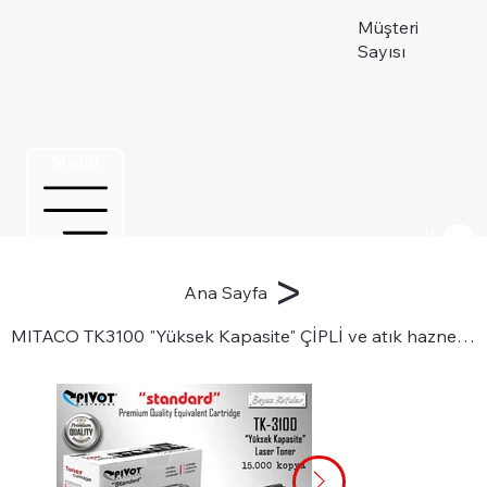
Müşteri
Sayısı
Menu
Üye ol
>
Ana Sayfa
MITACO TK3100 "Yüksek Kapasite" ÇİPLİ ve atık hazneli Lazer Toner Kartuşu için