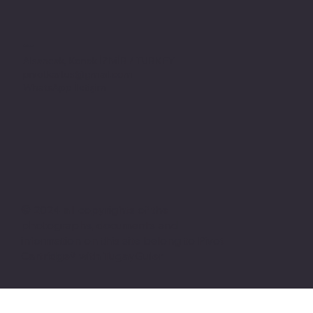
Adres
Alsancak, Konak İZMİR / TURKEY
pivotkartus@gmail.com
WhatsApp İletişim
© 2024 all copyrights of the
photographs, documents and
information on this site belong to Pivot
Cartridge® with TugayGuler