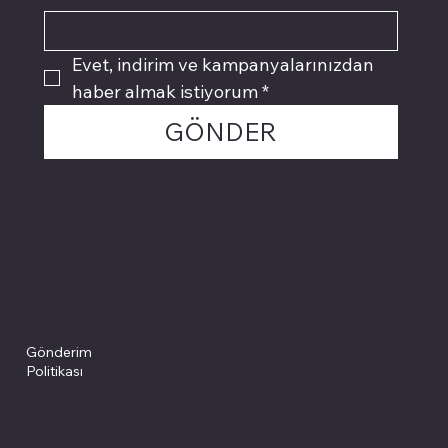
Evet, indirim ve kampanyalarınızdan 
haber almak istiyorum
*
GÖNDER
Politikalarımız
Sosyal medyada
PIVOT kartuş
Facebook
Instagram
Site Şartları
İade ve İptal
Youtube
Gizlilik Politikası
Politikası
Gönderim
Çerez Politikası
Politikası
Mesafeli Satış
Sözleşmesi