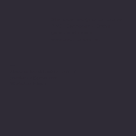
Sitemizden aldığınız tüm ürünler
PIVOT Cartridge® - Türkiye
garantisi altındadır.
www.pivot-turkiye.net
Adres
Alsancak, Konak İZMİR / TURKEY
pivotkartus@gmail.com
WhatsApp İletişim