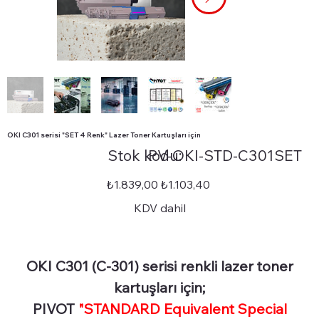
OKI C301 serisi "SET 4 Renk" Lazer Toner Kartuşları için
Stok
Stok kodu:
PV-OKI-STD-C301SET
kodu:
PV-
OKI-
STD-
Orijinal
İndirimli
₺1.839,00
₺1.103,40
C301SET
fiyat
fiyat
KDV dahil
OKI C301 (C-301) serisi renkli lazer toner
kartuşları için;
PIVOT
"STANDARD Equivalent Special