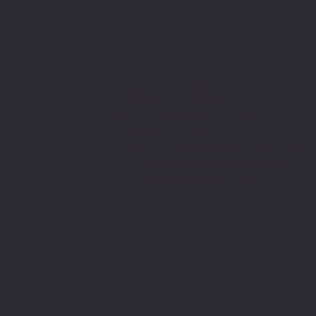
Sitemiz, güvenle
alışveriş yapabilmeniz için 3D
secure internette güvenli
alışveriş protokolleri
ve 256 bit SSL secure connection
bağlantı sertifikası ile en yüksek
koruma özelliklerine sahiptir.