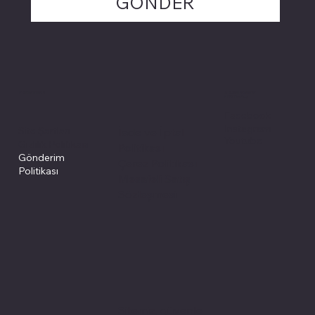
GÖNDER
Politikalarımız
Sosyal medyada
PIVOT kartuş
Facebook
Instagram
Site Şartları
İade ve İptal
Youtube
Gizlilik Politikası
Politikası
Gönderim
Çerez Politikası
Politikası
Mesafeli Satış
Sözleşmesi
Sitemiz, güvenle