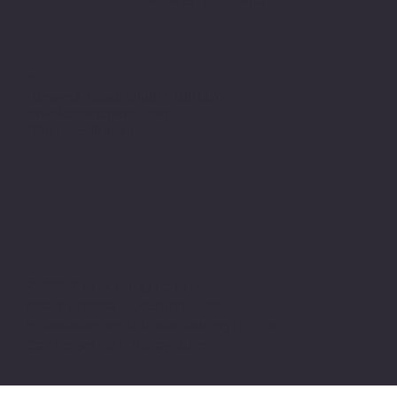
www.pivot-turkiye.net
Adres
Alsancak, Konak İZMİR / TURKEY
pivotkartus@gmail.com
WhatsApp İletişim
© 2024 all copyrights of the
photographs, documents and
information on this site belong to Pivot
Cartridge® with TugayGuler