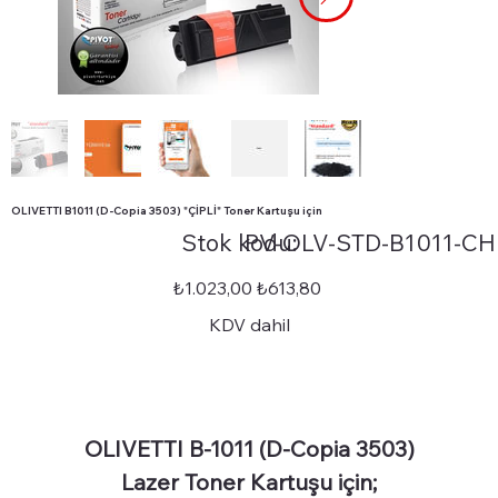
OLIVETTI B1011 (D-Copia 3503) "ÇİPLİ" Toner Kartuşu için
Stok
Stok kodu:
PV-OLV-STD-B1011-CH
kodu:
PV-
OLV-
STD-
Orijinal
İndirimli
₺1.023,00
₺613,80
B1011-
fiyat
fiyat
CHIP
KDV dahil
OLIVETTI B-1011 (D-Copia 3503)
Lazer Toner Kartuşu için;