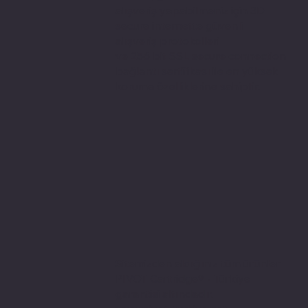
alışveriş yapabilmeniz için 3D
secure internette güvenli
alışveriş protokolleri
ve 256 bit SSL secure connection
bağlantı sertifikası ile en yüksek
koruma özelliklerine sahiptir.
Sitemizden aldığınız tüm ürünler
PIVOT Cartridge® - Türkiye
garantisi altındadır.