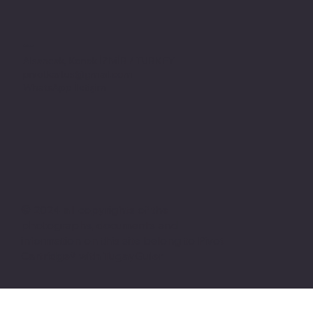
Adres
Alsancak, Konak İZMİR / TURKEY
pivotkartus@gmail.com
WhatsApp İletişim
© 2024 all copyrights of the
photographs, documents and
information on this site belong to Pivot
Cartridge® with TugayGuler