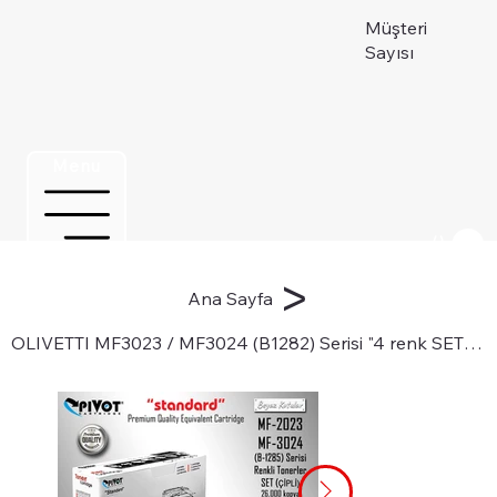
Müşteri
Sayısı
Menu
Üye ol
>
Ana Sayfa
OLIVETTI MF3023 / MF3024 (B1282) Serisi "4 renk SET" ÇİPLİ fotokopi tonerleri