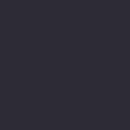
secure internette güvenli
alışveriş protokolleri
ve 256 bit SSL secure connection
bağlantı sertifikası ile en yüksek
koruma özelliklerine sahiptir.
Sitemizden aldığınız tüm ürünler
PIVOT Cartridge® - Türkiye
garantisi altındadır.
www.pivot-turkiye.net