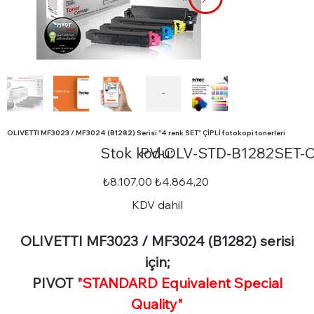
OLIVETTI MF3023 / MF3024 (B1282) Serisi "4 renk SET" ÇİPLİ fotokopi tonerleri
Stok
Stok kodu:
PV-OLV-STD-B1282SET-
kodu:
PV-
OLV-
STD-
Orijinal
İndirimli
₺8.107,00
₺4.864,20
B1282SET-
fiyat
fiyat
CHIP
KDV dahil
OLIVETTI MF3023 / MF3024 (B1282) serisi
için;
PIVOT
"STANDARD Equivalent Special
Quality"