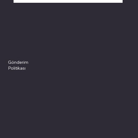
Politikalarımız
Sosyal medyada
PIVOT kartuş
Facebook
Instagram
Site Şartları
İade ve İptal
Youtube
Gizlilik Politikası
Politikası
Gönderim
Çerez Politikası
Politikası
Mesafeli Satış
Sözleşmesi
Sitemiz, güvenle
alışveriş yapabilmeniz için 3D