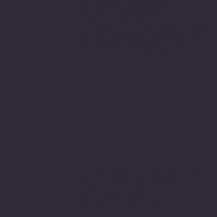
secure internette güvenli
alışveriş protokolleri
ve 256 bit SSL secure connection
bağlantı sertifikası ile en yüksek
koruma özelliklerine sahiptir.
Sitemizden aldığınız tüm ürünler
PIVOT Cartridge® - Türkiye
garantisi altındadır.
www.pivot-turkiye.net