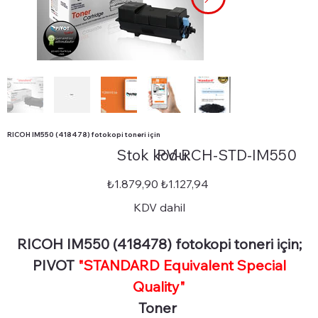
RICOH IM550 (418478) fotokopi toneri için
Stok
Stok kodu:
PV-RCH-STD-IM550
kodu:
PV-
RCH-
STD-
Orijinal
İndirimli
₺1.879,90
₺1.127,94
IM550
fiyat
fiyat
KDV dahil
RICOH IM550 (418478) fotokopi toneri için;
PIVOT
"STANDARD Equivalent Special
Quality"
Toner