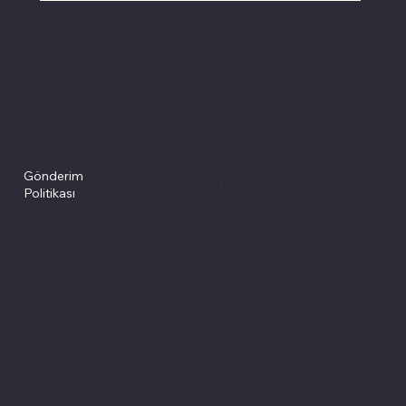
Politikalarımız
Sosyal medyada
PIVOT kartuş
Facebook
Instagram
Site Şartları
İade ve İptal
Youtube
Gizlilik Politikası
Politikası
Gönderim
Çerez Politikası
Politikası
Mesafeli Satış
Sözleşmesi
Sitemiz, güvenle
alışveriş yapabilmeniz için 3D