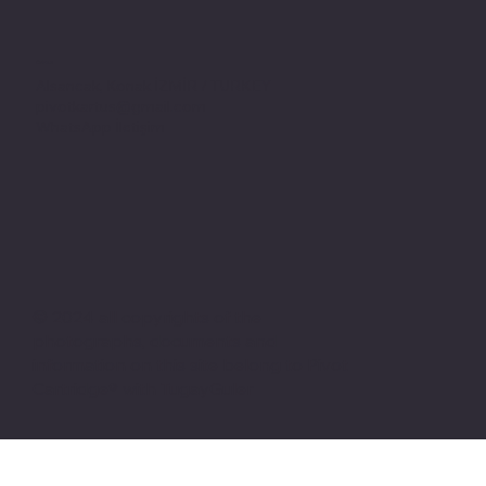
Adres
Alsancak, Konak İZMİR / TURKEY
pivotkartus@gmail.com
WhatsApp İletişim
© 2024 all copyrights of the
photographs, documents and
information on this site belong to Pivot
Cartridge® with TugayGuler