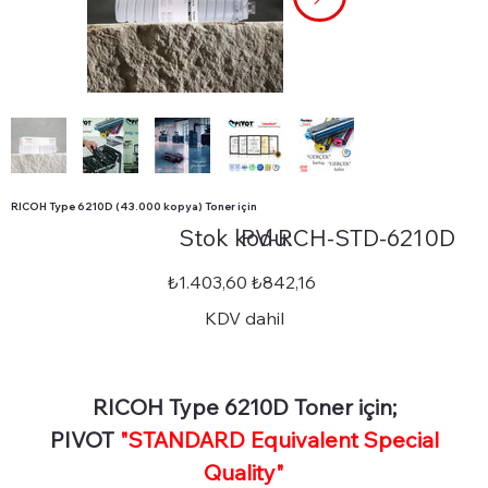
RICOH Type 6210D (43.000 kopya) Toner için
Stok
Stok kodu:
PV-RCH-STD-6210D
kodu:
PV-
RCH-
STD-
Orijinal
İndirimli
₺1.403,60
₺842,16
6210D
fiyat
fiyat
KDV dahil
RICOH Type 6210D Toner için;
PIVOT
"STANDARD Equivalent Special
Quality"