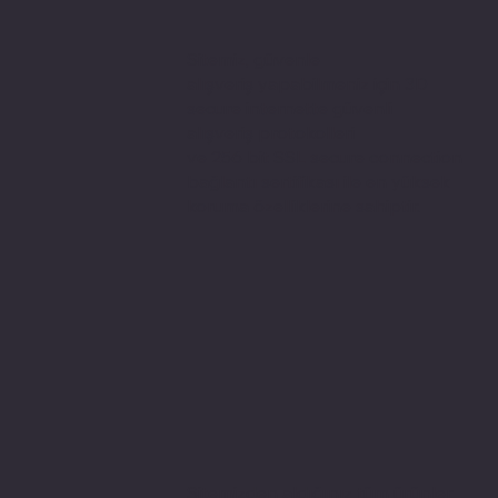
Sitemiz, güvenle
alışveriş yapabilmeniz için 3D
secure internette güvenli
alışveriş protokolleri
ve 256 bit SSL secure connection
bağlantı sertifikası ile en yüksek
koruma özelliklerine sahiptir.
Sitemizden aldığınız tüm ürünler