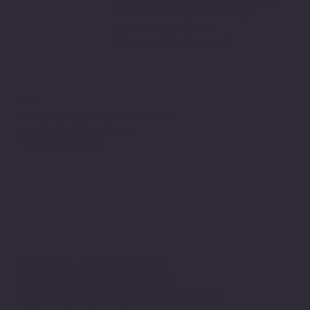
PIVOT Cartridge® - Türkiye
garantisi altındadır.
www.pivot-turkiye.net
Adres
Alsancak, Konak İZMİR / TURKEY
pivotkartus@gmail.com
WhatsApp İletişim
© 2024 all copyrights of the
photographs, documents and
information on this site belong to Pivot