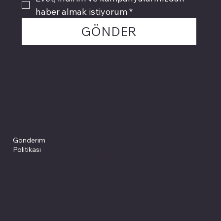
haber almak istiyorum
*
GÖNDER
Politikalarımız
Sosyal medyada
PIVOT kartuş
Facebook
Instagram
Site Şartları
İade ve İptal
Youtube
Gizlilik Politikası
Politikası
Gönderim
Çerez Politikası
Politikası
Mesafeli Satış
Sözleşmesi