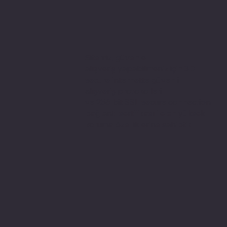
Sitemiz, güvenle
alışveriş yapabilmeniz için 3D
secure internette güvenli
alışveriş protokolleri
ve 256 bit SSL secure connection
bağlantı sertifikası ile en yüksek
koruma özelliklerine sahiptir.