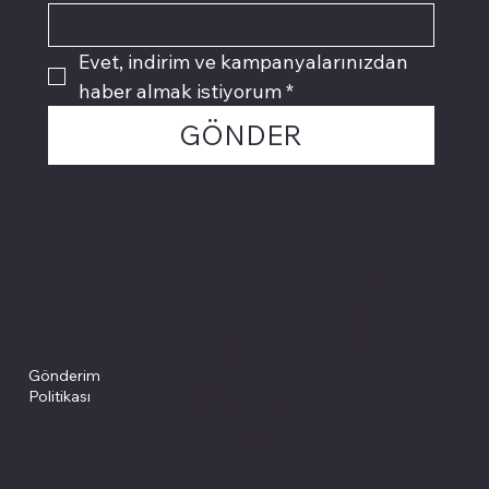
Evet, indirim ve kampanyalarınızdan 
haber almak istiyorum
*
GÖNDER
Politikalarımız
Sosyal medyada
PIVOT kartuş
Facebook
Instagram
Site Şartları
İade ve İptal
Youtube
Gizlilik Politikası
Politikası
Gönderim
Çerez Politikası
Politikası
Mesafeli Satış
Sözleşmesi