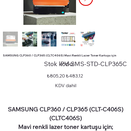
SAMSUNG CLP360 / CLP365 (CLTC406S) Mavi Renkli Lazer Toner Kartuşu için
Stok
Stok kodu:
PV-SMS-STD-CLP365C
kodu:
PV-
SMS-
STD-
Orijinal
İndirimli
₺805,20
₺483,12
CLP365C
fiyat
fiyat
KDV dahil
SAMSUNG CLP360 / CLP365 (CLT-C406S)
(CLTC406S)
Mavi renkli lazer toner kartuşu için;