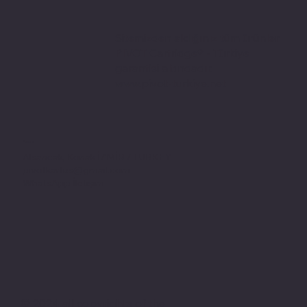
Sitemizden aldığınız tüm ürünler
PIVOT Cartridge® - Türkiye
garantisi altındadır.
www.pivot-turkiye.net
Adres
Alsancak, Konak İZMİR / TURKEY
pivotkartus@gmail.com
WhatsApp İletişim
© 2024 all copyrights of the