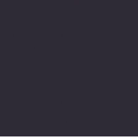
www.pivot-turkiye.net
Adres
Alsancak, Konak İZMİR / TURKEY
pivotkartus@gmail.com
WhatsApp İletişim
© 2024 all copyrights of the
photographs, documents and
information on this site belong to Pivot
Cartridge® with TugayGuler