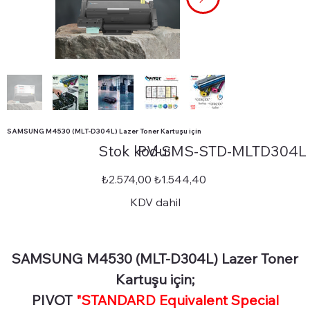
SAMSUNG M4530 (MLT-D304L) Lazer Toner Kartuşu için
Stok
Stok kodu:
PV-SMS-STD-MLTD304L
kodu:
PV-
SMS-
STD-
Orijinal
İndirimli
₺2.574,00
₺1.544,40
MLTD304L
fiyat
fiyat
KDV dahil
SAMSUNG M4530 (MLT-D304L) Lazer Toner
Kartuşu için;
PIVOT
"STANDARD Equivalent Special