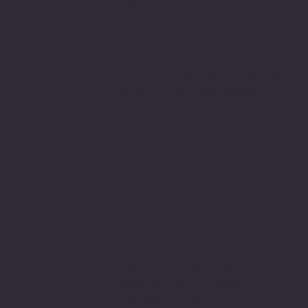
Sitemiz, güvenle
alışveriş yapabilmeniz için 3D
secure internette güvenli
alışveriş protokolleri
ve 256 bit SSL secure connection
bağlantı sertifikası ile en yüksek
koruma özelliklerine sahiptir.
Sitemizden aldığınız tüm ürünler
PIVOT Cartridge® - Türkiye
garantisi altındadır.