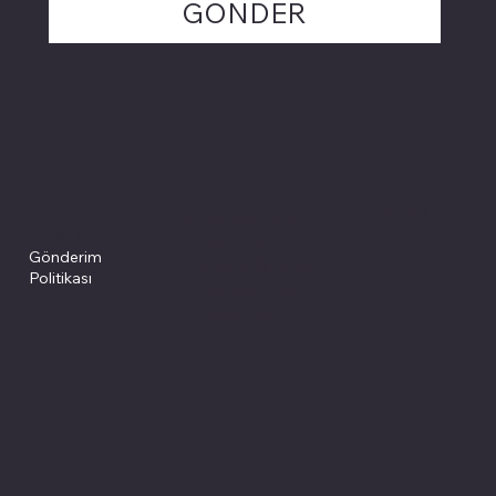
GÖNDER
Politikalarımız
Sosyal medyada
PIVOT kartuş
Facebook
Instagram
Site Şartları
İade ve İptal
Youtube
Gizlilik Politikası
Politikası
Gönderim
Çerez Politikası
Politikası
Mesafeli Satış
Sözleşmesi