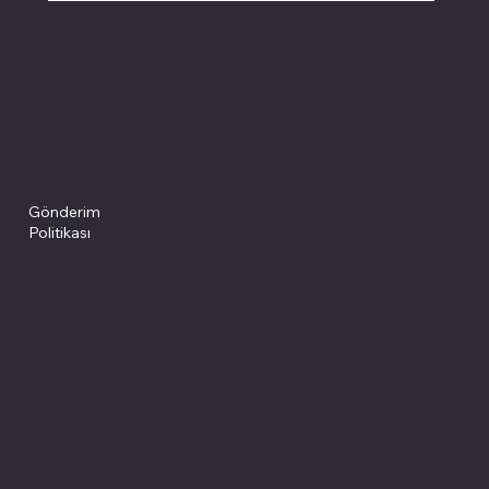
Politikalarımız
Sosyal medyada
PIVOT kartuş
Facebook
Instagram
Site Şartları
İade ve İptal
Youtube
Gizlilik Politikası
Politikası
Gönderim
Çerez Politikası
Politikası
Mesafeli Satış
Sözleşmesi
Sitemiz, güvenle
alışveriş yapabilmeniz için 3D