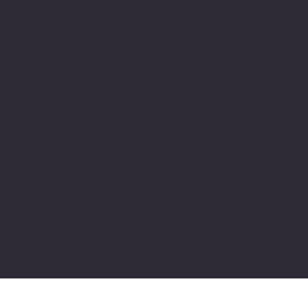
Adres
Alsancak, Konak İZMİR / TURKEY
pivotkartus@gmail.com
WhatsApp İletişim
© 2024 all copyrights of the
photographs, documents and
information on this site belong to Pivot
Cartridge® with TugayGuler