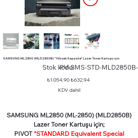
SAMSUNG ML2850 (MLD2850B) "Yüksek Kapasite" Lazer Toner Kartuşu için
Stok
Stok kodu:
PV-SMS-STD-MLD2850B
kodu:
PV-
SMS-
STD-
Orijinal
İndirimli
₺1.054,90
₺632,94
MLD2850B-
fiyat
fiyat
H
KDV dahil
SAMSUNG ML2850 (ML-2850) (MLD2850B)
Lazer Toner Kartuşu için;
PIVOT
"STANDARD Equivalent Special