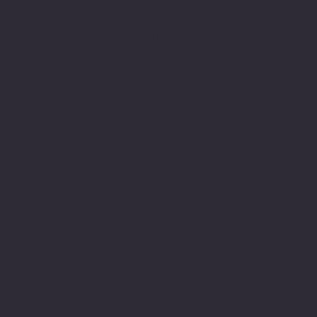
secure internette güvenli
alışveriş protokolleri
ve 256 bit SSL secure connection
bağlantı sertifikası ile en yüksek
koruma özelliklerine sahiptir.
Sitemizden aldığınız tüm ürünler
PIVOT Cartridge® - Türkiye
garantisi altındadır.
www.pivot-turkiye.net