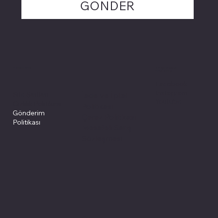
GÖNDER
Politikalarımız
Sosyal medyada
PIVOT kartuş
Facebook
Instagram
Site Şartları
İade ve İptal
Youtube
Gizlilik Politikası
Politikası
Gönderim
Çerez Politikası
Politikası
Mesafeli Satış
Sözleşmesi