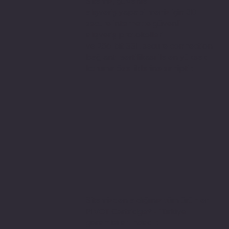
Sitemiz, güvenle
alışveriş yapabilmeniz için 3D
secure internette güvenli
alışveriş protokolleri
ve 256 bit SSL secure connection
bağlantı sertifikası ile en yüksek
koruma özelliklerine sahiptir.
Sitemizden aldığınız tüm ürünler
PIVOT Cartridge® - Türkiye
garantisi altındadır.