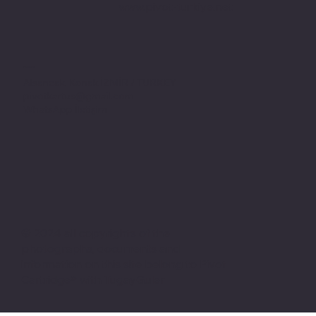
www.pivot-turkiye.net
Adres
Alsancak, Konak İZMİR / TURKEY
pivotkartus@gmail.com
WhatsApp İletişim
© 2024 all copyrights of the
photographs, documents and
information on this site belong to Pivot
Cartridge® with TugayGuler