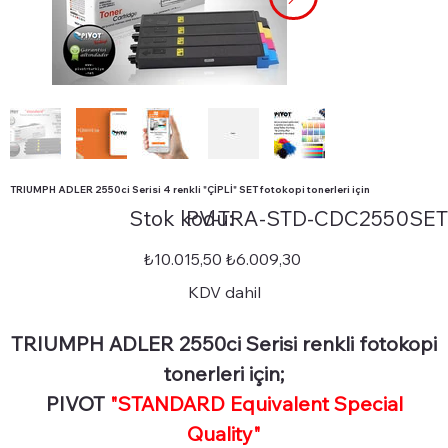
TRIUMPH ADLER 2550ci Serisi 4 renkli "ÇİPLİ" SET fotokopi tonerleri için
Stok
Stok kodu:
PV-TRA-STD-CDC2550SET
kodu:
PV-
TRA-
STD-
Orijinal
İndirimli
₺10.015,50
₺6.009,30
CDC2550SET
fiyat
fiyat
KDV dahil
TRIUMPH ADLER 2550ci Serisi renkli fotokopi
tonerleri için;
PIVOT
"STANDARD Equivalent Special
Quality"