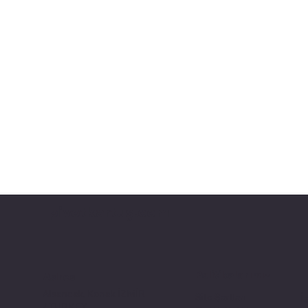
pivotkartuş.com
Politikalarımız
Adres
Alsancak, Konak İZMİR
Site Şartları
İ
/ TURKEY