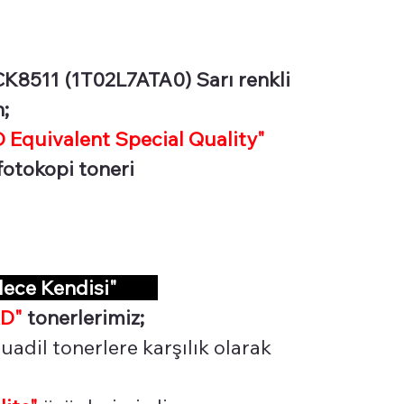
8511 (1T02L7ATA0) Sarı renkli
n;
Equivalent Special Quality"
 fotokopi toneri
dece Kendisi"
D"
tonerlerimiz;
adil tonerlere karşılık olarak