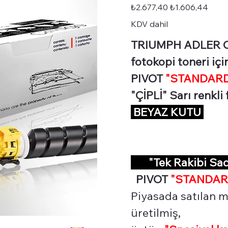
STD-
Orijinal
İndirimli
₺2.677,40
₺1.606,44
CK8511Y
fiyat
fiyat
KDV dahil
TRIUMPH ADLER CK
fotokopi toneri içi
PIVOT
"STANDARD 
"ÇİPLİ" Sarı renkli
BEYAZ KUTU
"Tek Rakibi Sa
PIVOT
"STANDAR
Piyasada satılan mu
üretilmiş,