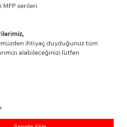
 MFP serileri
ilerimiz,
üzden ihtiyaç duyduğunuz tüm
ımızı alabileceğinizi lütfen
ı
Sepete Ekle