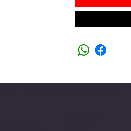
Üyemiz olun kampanyalardan faydalanın
Sosyal medyada
PIVOT kartuş
ade ve İptal Politikası
Facebook