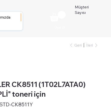
Müşteri
Sayısı
ımızda
Üye ol
Geri
İleri
ER CK8511 (1T02L7ATA0)
PLİ" toneri için
-STD-CK8511Y