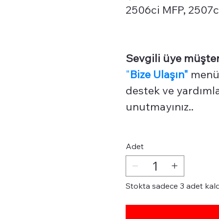
2506ci MFP, 2507ci
Sevgili üye müşter
"
Bize Ulaşın"
menüm
destek ve yardımlar
unutmayınız..
Adet
Stokta sadece 3 adet kald