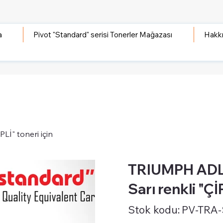
a
Pivot "Standard" serisi Tonerler Mağazası
Hakk
İ" toneri için
TRIUMPH ADL
Sarı renkli "Çİ
Stok
Stok kodu:
PV-TRA
kodu:
PV-
TRA-