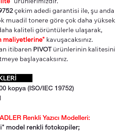
lite"
ürünlerimizdir.
9752
çekim adedi garantisi ile, şu anda
çok muadil tonere göre çok daha yüksek
aha kaliteli görüntülerle ulaşarak,
 maliyetlerine"
kavuşacaksınız.
an itibaren
PIVOT
ürünlerinin kalitesini
 etmeye başlayacaksınız.
İKLERİ
00 kopya (ISO/IEC 19752)
l
LER Renkli Yazıcı Modelleri:
i" model renkli fotokopiler;