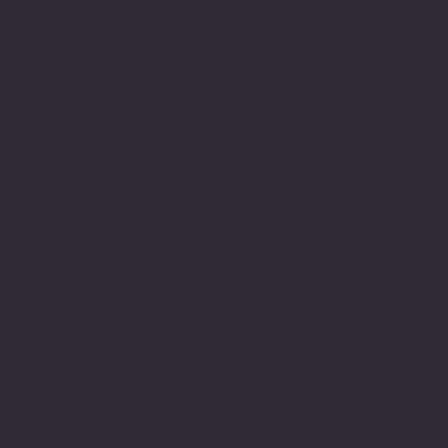
Sitemiz, güvenle
alışveriş yapabilmeniz için 3D
secure internette güvenli
alışveriş protokolleri
ve 256 bit SSL secure connection
bağlantı sertifikası ile en yüksek
koruma özelliklerine sahiptir.
Sitemizden aldığınız tüm ürünler
PIVOT Cartridge® - Türkiye