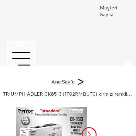
Müşteri
Sayısı
Menu
Üye ol
>
Ana Sayfa
TRIUMPH ADLER CK8513 (1T02RMBUT0) kırmızı renkli "ÇİPLİ" toneri için