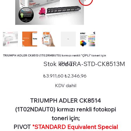
TRIUMPH ADLER CK8513 (1T02RMBUT0) kırmızı renkli "ÇİPLİ" toneri için
Stok
Stok kodu:
PV-TRA-STD-CK8513M
kodu:
PV-
TRA-
STD-
Orijinal
İndirimli
₺3.911,60
₺2.346,96
CK8513M
fiyat
fiyat
KDV dahil
TRIUMPH ADLER CK8514
(1T02NDAUT0) kırmızı renkli fotokopi
toneri için;
PIVOT
"STANDARD Equivalent Special