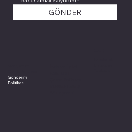
haber almak istiyorum
*
GÖNDER
Politikalarımız
Sosyal medyada
PIVOT kartuş
Facebook
Instagram
Site Şartları
İade ve İptal
Youtube
Gizlilik Politikası
Politikası
Gönderim
Çerez Politikası
Politikası
Mesafeli Satış
Sözleşmesi