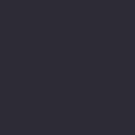
garantisi altındadır.
www.pivot-turkiye.net
Adres
Alsancak, Konak İZMİR / TURKEY
pivotkartus@gmail.com
WhatsApp İletişim
© 2024 all copyrights of the
photographs, documents and
information on this site belong to Pivot
Cartridge® with TugayGuler