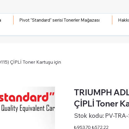
a
Pivot "Standard" serisi Tonerler Mağazası
Hakk
) ÇİPLİ Toner Kartuşu için
TRIUMPH ADL
ÇİPLİ Toner Ka
Stok
Stok kodu:
PV-TRA
kodu:
PV-
TRA-
STD-
Orijinal
İndirimli
₺953,70
₺572,22
DC6240
fiyat
fiyat