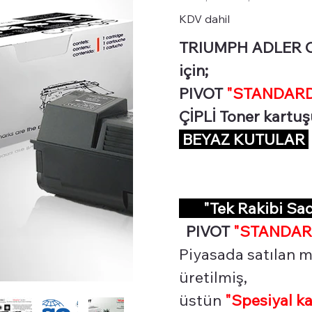
KDV dahil
TRIUMPH ADLER CD
için;
PIVOT
"STANDARD 
ÇİPLİ Toner kartu
BEYAZ KUTULAR
"Tek Rakibi Sa
PIVOT
"STANDAR
Piyasada satılan m
üretilmiş,
üstün
"Spesiyal
ka