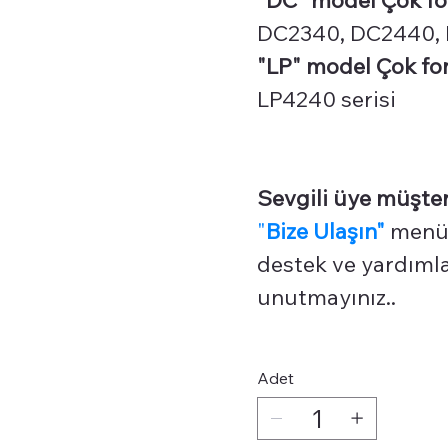
DC2340, DC2440, 
"LP" model Çok fon
LP4240 serisi
Sevgili üye müşter
"
Bize Ulaşın"
menüm
destek ve yardımlar
unutmayınız..
Adet