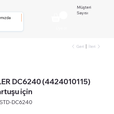
Müşteri
Sayısı
ımızda
Üye ol
Geri
İleri
ER DC6240 (4424010115)
rtuşu için
-STD-DC6240