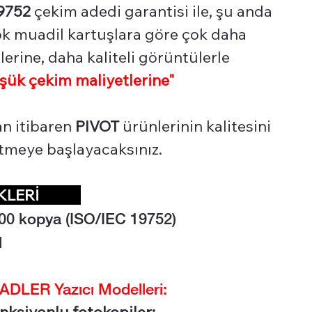
9752
çekim adedi garantisi ile, şu anda
çok muadil kartuşlara göre çok daha
erine, daha kaliteli görüntülerle
şük çekim maliyetlerine"
an itibaren
PIVOT
ürünlerinin kalitesini
 etmeye başlayacaksınız.
LİKLERİ
00 kopya (ISO/IEC 19752)
l
DLER Yazıcı Modelleri:
nksiyonlu fotokopiler;