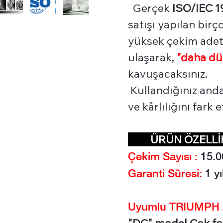
Gerçek
ISO/IEC 1
satışı yapılan bir
yüksek çekim adetl
ulaşarak,
"daha dü
kavuşacaksınız.
Kullandığınız and
ve kârlılığını fark
ÜRÜN ÖZEL
Çekim Sayısı :
15.0
Garanti Süresi:
1 yı
Uyumlu TRIUMPH A
"DC" model Çok fo