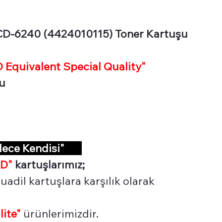
-6240 (4424010115) Toner Kartuşu
Equivalent Special Quality"
şu
dece Kendisi"
D"
kartuşlarımız;
uadil kartuşlara karşılık olarak
lite"
ürünlerimizdir.