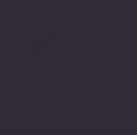
www.pivot-turkiye.net
Adres
Alsancak, Konak İZMİR / TURKEY
pivotkartus@gmail.com
WhatsApp İletişim
© 2024 all copyrights of the
photographs, documents and
information on this site belong to Pivot
Cartridge® with TugayGuler