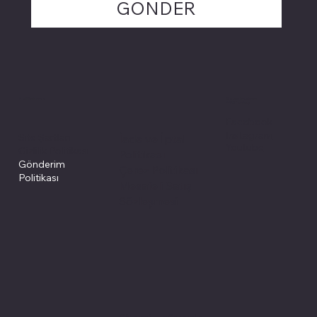
GÖNDER
Politikalarımız
Sosyal medyada
PIVOT kartuş
Facebook
Instagram
Site Şartları
İade ve İptal
Youtube
Gizlilik Politikası
Politikası
Gönderim
Çerez Politikası
Politikası
Mesafeli Satış
Sözleşmesi