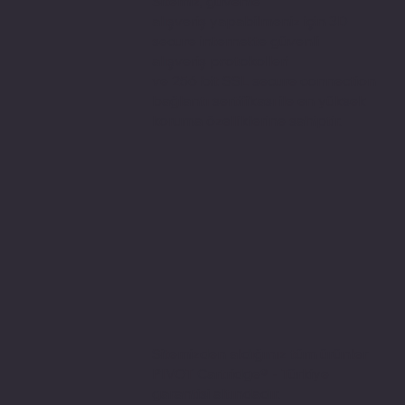
Sitemiz, güvenle
alışveriş yapabilmeniz için 3D
secure internette güvenli
alışveriş protokolleri
ve 256 bit SSL secure connection
bağlantı sertifikası ile en yüksek
koruma özelliklerine sahiptir.
Sitemizden aldığınız tüm ürünler
PIVOT Cartridge® - Türkiye
garantisi altındadır.