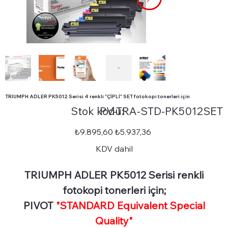
TRIUMPH ADLER PK5012 Serisi 4 renkli "ÇİPLİ" SET fotokopi tonerleri için
Stok
Stok kodu:
PV-TRA-STD-PK5012SET
kodu:
PV-
TRA-
STD-
Orijinal
İndirimli
₺9.895,60
₺5.937,36
PK5012SET
fiyat
fiyat
KDV dahil
TRIUMPH ADLER PK5012 Serisi renkli
fotokopi tonerleri için;
PIVOT
"STANDARD Equivalent Special
Quality"