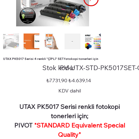
UTAX PK5017 Serisi 4 renkli "ÇİPLİ" SET fotokopi tonerleri için
Stok
Stok kodu:
PV-UTX-STD-PK5017SET-
kodu:
PV-
UTX-
STD-
Orijinal
İndirimli
₺7.731,90
₺4.639,14
PK5017SET-
fiyat
fiyat
CHIP
KDV dahil
UTAX PK5017 Serisi renkli fotokopi
tonerleri için;
PIVOT
"STANDARD Equivalent Special
Quality"