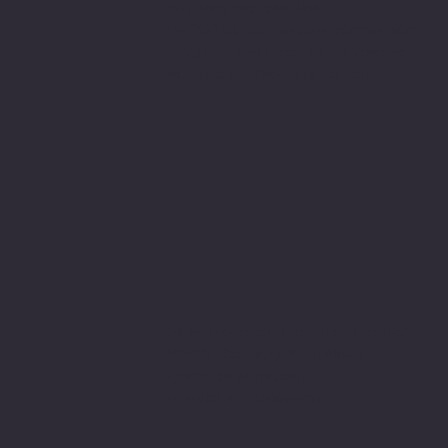
alışveriş protokolleri
ve 256 bit SSL secure connection
bağlantı sertifikası ile en yüksek
koruma özelliklerine sahiptir.
Sitemizden aldığınız tüm ürünler
PIVOT Cartridge® - Türkiye
garantisi altındadır.
www.pivot-turkiye.net