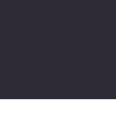
Adres
Alsancak, Konak İZMİR / TURKEY
pivotkartus@gmail.com
WhatsApp İletişim
© 2024 all copyrights of the
photographs, documents and
information on this site belong to Pivot
Cartridge® with TugayGuler