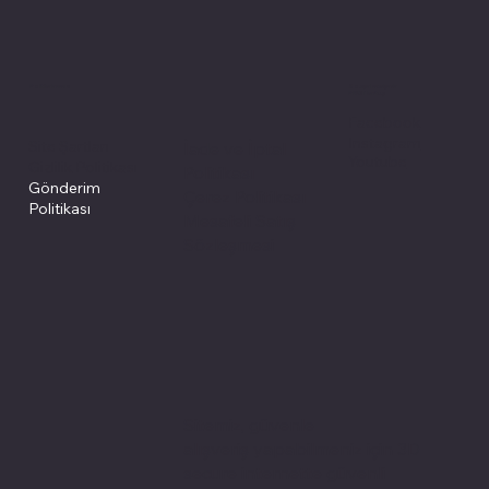
Politikalarımız
Sosyal medyada
PIVOT kartuş
Facebook
Instagram
Site Şartları
İade ve İptal
Youtube
Gizlilik Politikası
Politikası
Gönderim
Çerez Politikası
Politikası
Mesafeli Satış
Sözleşmesi
Sitemiz, güvenle
alışveriş yapabilmeniz için 3D
secure internette güvenli