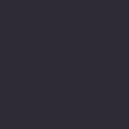
garantisi altındadır.
www.pivot-turkiye.net
Adres
Alsancak, Konak İZMİR / TURKEY
pivotkartus@gmail.com
WhatsApp İletişim
© 2024 all copyrights of the
photographs, documents and
information on this site belong to Pivot
Cartridge® with TugayGuler