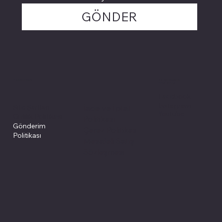
GÖNDER
Politikalarımız
Sosyal medyada
PIVOT kartuş
Facebook
Instagram
Site Şartları
İade ve İptal
Youtube
Gizlilik Politikası
Politikası
Gönderim
Çerez Politikası
Politikası
Mesafeli Satış
Sözleşmesi