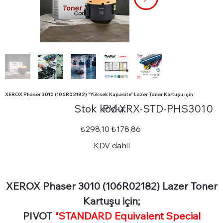
XEROX Phaser 3010 (106R02182) "Yüksek Kapasite" Lazer Toner Kartuşu için
Stok
Stok kodu:
PV-XRX-STD-PHS3010
kodu:
PV-
XRX-
STD-
Orijinal
İndirimli
₺298,10
₺178,86
PHS3010
fiyat
fiyat
KDV dahil
XEROX Phaser 3010 (106R02182) Lazer Toner
Kartuşu için;
PIVOT
"STANDARD Equivalent Special