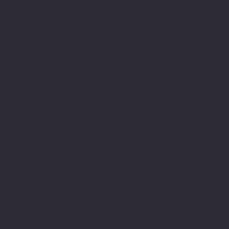
Sitemiz, güvenle
alışveriş yapabilmeniz için 3D
secure internette güvenli
alışveriş protokolleri
ve 256 bit SSL secure connection
bağlantı sertifikası ile en yüksek
koruma özelliklerine sahiptir.
Sitemizden aldığınız tüm ürünler
PIVOT Cartridge® - Türkiye