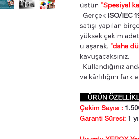
üstün
"Spesiyal
ka
Gerçek
ISO/IEC 1
satışı yapılan bir
yüksek çekim adetl
ulaşarak,
"daha dü
kavuşacaksınız.
Kullandığınız and
ve kârlılığını fark
ÜRÜN ÖZELLİ
Çekim Sayısı :
1.5
0
Garanti Süresi:
1 yı
Uyumlu XEROX Yazı