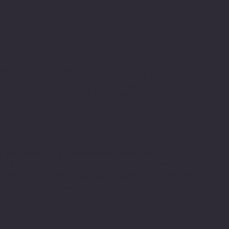
Üyemiz olun kampanyalardan faydalanın
Sosyal medyada
PIVOT kartuş
ade ve İptal Politikası
Facebook
erez Politikası
Instagram
esafeli Satış Sözleşmesi
Youtube
itemiz, güvenle alışveriş yapabilmeniz için 3D
ecure internette güvenli alışveriş protokolleri
e 256 bit SSL secure connection bağlantı sertifikası
le en yüksek koruma özelliklerine sahiptir.