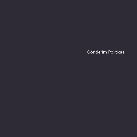
pivotkartuş.com
Politikalarımız
Adres
Alsancak, Konak İZMİR
Site Şartları
İ
/ TURKEY
Gizlilik Politikası
Ç
pivotkartus@gmail.com
Gönderim Politikası
M
WhatsApp İletişim
S
Sitemizden
s
aldığınız tüm
v
ürünler
i
PIVOT Cartridge®
- Türkiye
garantisi
altındadır.