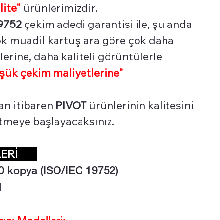
lite"
ürünlerimizdir.
9752
çekim adedi garantisi ile, şu anda
çok muadil kartuşlara göre çok daha
erine, daha kaliteli görüntülerle
şük çekim maliyetlerine"
an itibaren
PIVOT
ürünlerinin kalitesini
 etmeye başlayacaksınız.
KLERİ
0 kopya (ISO/IEC 19752)
l
cı Modelleri: