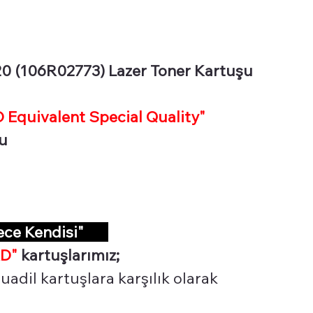
0 (106R02773) Lazer Toner Kartuşu
Equivalent Special Quality"
şu
dece Kendisi"
D"
kartuşlarımız;
uadil kartuşlara karşılık olarak