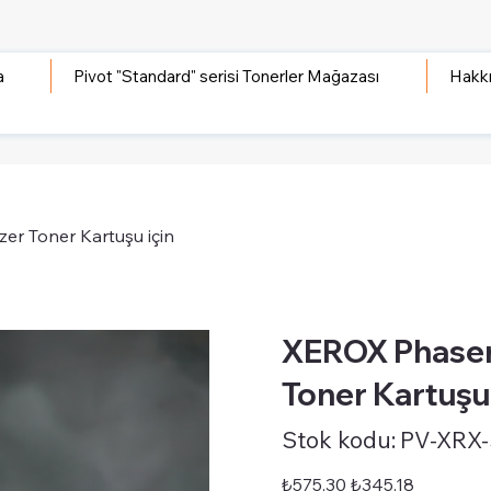
a
Pivot "Standard" serisi Tonerler Mağazası
Hakk
r Toner Kartuşu için
XEROX Phaser
Toner Kartuşu 
Stok
Stok kodu:
PV-XRX
kodu:
PV-
XRX-
STD-
Orijinal
İndirimli
₺575,30
₺345,18
PHS3020
fiyat
fiyat