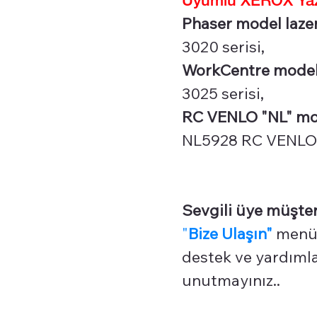
Phaser model lazer 
3020 serisi,
WorkCentre model l
3025 serisi,
RC VENLO "NL" mode
NL5928 RC VENLO 
Sevgili üye müşter
"
Bize Ulaşın"
menüm
destek ve yardımlar
unutmayınız..