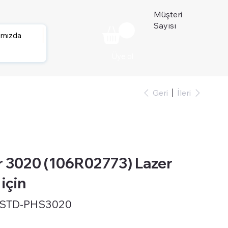
Müşteri
Sayısı
ımızda
Üye ol
Geri
İleri
 3020 (106R02773) Lazer
için
-STD-PHS3020