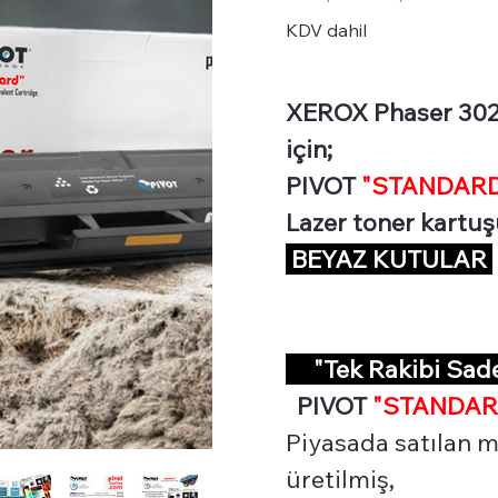
KDV dahil
XEROX Phaser 302
için;
PIVOT
"STANDARD 
Lazer toner kartu
BEYAZ KUTULAR
"Tek Rakibi Sa
PIVOT
"STANDAR
Piyasada satılan m
üretilmiş,