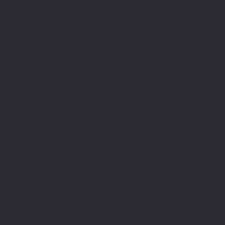
Sitemiz, güvenle
alışveriş yapabilmeniz için 3D
secure internette güvenli
alışveriş protokolleri
ve 256 bit SSL secure connection
bağlantı sertifikası ile en yüksek
koruma özelliklerine sahiptir.
Sitemizden aldığınız tüm ürünler
PIVOT Cartridge® - Türkiye
garantisi altındadır.