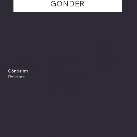
GÖNDER
Politikalarımız
Sosyal medyada
PIVOT kartuş
Facebook
Instagram
Site Şartları
İade ve İptal
Youtube
Gizlilik Politikası
Politikası
Gönderim
Çerez Politikası
Politikası
Mesafeli Satış
Sözleşmesi