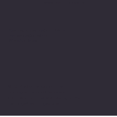
www.pivot-turkiye.net
Adres
Alsancak, Konak İZMİR / TURKEY
pivotkartus@gmail.com
WhatsApp İletişim
© 2024 all copyrights of the
photographs, documents and
information on this site belong to Pivot
Cartridge® with TugayGuler