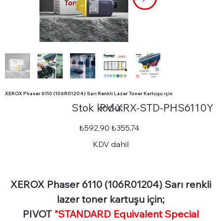
XEROX Phaser 6110 (106R01204) Sarı Renkli Lazer Toner Kartuşu için
Stok
Stok kodu:
PV-XRX-STD-PHS6110Y
kodu:
PV-
XRX-
STD-
Orijinal
İndirimli
₺592,90
₺355,74
PHS6110Y
fiyat
fiyat
KDV dahil
XEROX Phaser 6110 (106R01204) Sarı renkli
lazer toner kartuşu için;
PIVOT
"STANDARD Equivalent Special