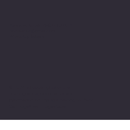
Adres
Alsancak, Konak İZMİR / TURKEY
pivotkartus@gmail.com
WhatsApp İletişim
© 2024 all copyrights of the
photographs, documents and
information on this site belong to Pivot
Cartridge® with TugayGuler