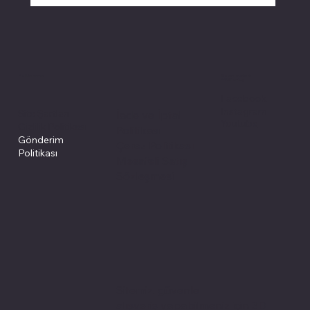
Politikalarımız
Sosyal medyada
PIVOT kartuş
Facebook
Instagram
Site Şartları
İade ve İptal
Youtube
Gizlilik Politikası
Politikası
Gönderim
Çerez Politikası
Politikası
Mesafeli Satış
Sözleşmesi
Sitemiz, güvenle
alışveriş yapabilmeniz için 3D