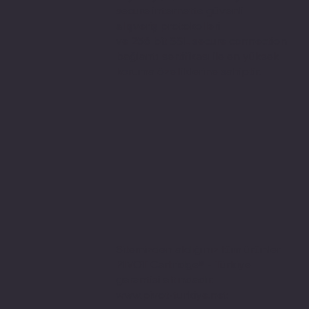
secure internette güvenli
alışveriş protokolleri
ve 256 bit SSL secure connection
bağlantı sertifikası ile en yüksek
koruma özelliklerine sahiptir.
Sitemizden aldığınız tüm ürünler
PIVOT Cartridge® - Türkiye
garantisi altındadır.
www.pivot-turkiye.net