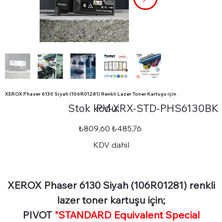
XEROX Phaser 6130 Siyah (106R01281) Renkli Lazer Toner Kartuşu için
Stok
Stok kodu:
PV-XRX-STD-PHS6130BK
kodu:
PV-
XRX-
STD-
Orijinal
İndirimli
₺809,60
₺485,76
PHS6130BK
fiyat
fiyat
KDV dahil
XEROX Phaser 6130 Siyah (106R01281) renkli
lazer toner kartuşu için;
PIVOT
"STANDARD Equivalent Special