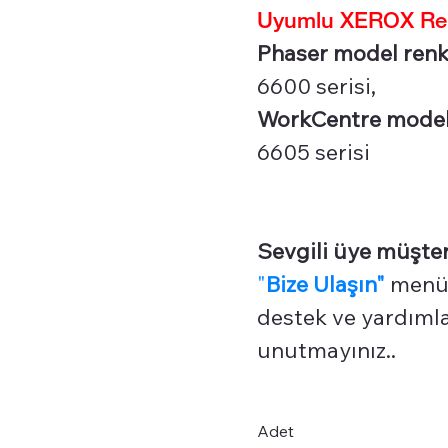
Uyumlu XEROX Renk
Phaser model renkli
6600 serisi,
WorkCentre model r
6605 serisi
Sevgili üye müşter
"
Bize Ulaşın"
menüm
destek ve yardımlar
unutmayınız..
Adet