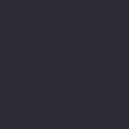
Sosyal medyada
PIVOT kartuş
ade ve İptal Politikası
Facebook
erez Politikası
Instagram
esafeli Satış Sözleşmesi
Youtube
itemiz, güvenle alışveriş yapabilmeniz için 3D
ecure internette güvenli alışveriş protokolleri
e 256 bit SSL secure connection bağlantı sertifikası
le en yüksek koruma özelliklerine sahiptir.
 and information on this site belong to Pivot