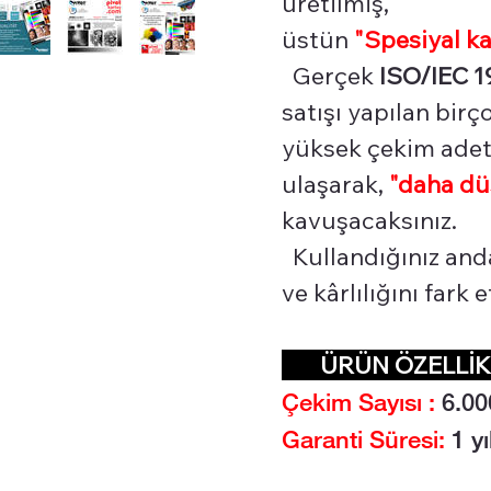
üretilmiş,
üstün
"Spesiyal
ka
Gerçek
ISO/IEC 1
satışı yapılan bir
yüksek çekim adetl
ulaşarak,
"daha dü
kavuşacaksınız.
Kullandığınız and
ve kârlılığını fark
ÜRÜN ÖZELL
Çekim Sayısı :
6.0
0
Garanti Süresi:
1 yı