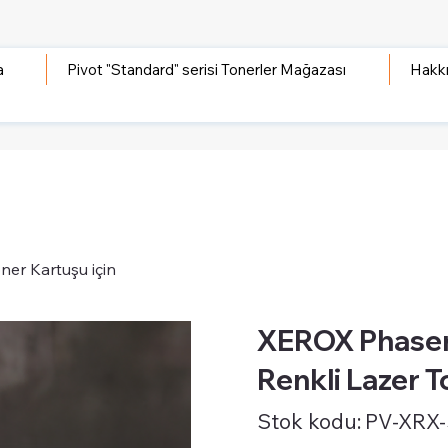
a
Pivot "Standard" serisi Tonerler Mağazası
Hakk
er Kartuşu için
XEROX Phaser
Renkli Lazer T
Stok
Stok kodu:
PV-XRX
kodu:
PV-
XRX-