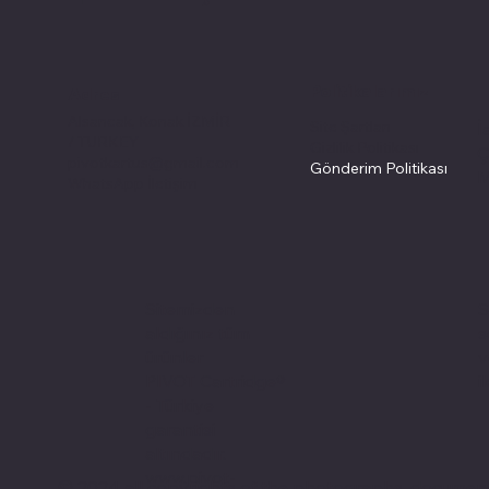
Politikalarımız
Adres
Alsancak, Konak İZMİR
Site Şartları
İ
/ TURKEY
Gizlilik Politikası
Ç
pivotkartus@gmail.com
Gönderim Politikası
M
WhatsApp İletişim
S
Sitemizden
s
aldığınız tüm
v
ürünler
i
PIVOT Cartridge®
- Türkiye
garantisi
altındadır.
www.pivot-
© 2024 all copyrights of the photographs, documents