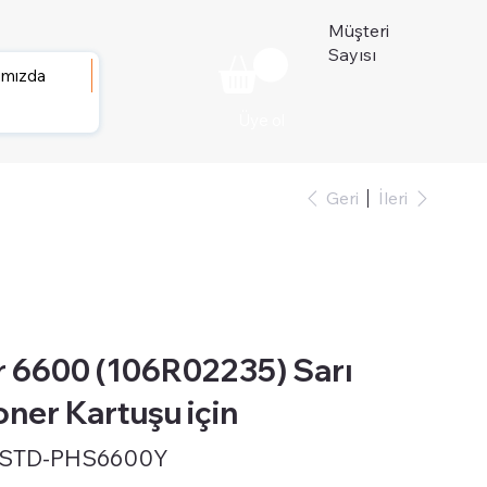
Müşteri
Sayısı
ımızda
Üye ol
Geri
İleri
 6600 (106R02235) Sarı
oner Kartuşu için
-STD-PHS6600Y