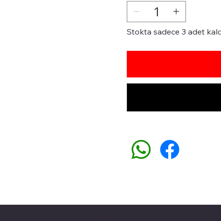
Stokta sadece 3 adet kald
Üyemiz olun kampanyalardan faydalanın