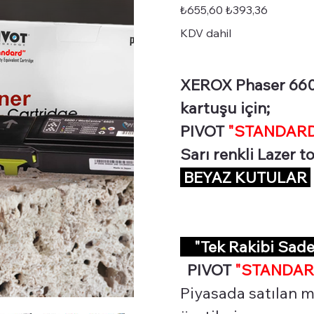
STD-
Orijinal
İndirimli
₺655,60
₺393,36
PHS6600Y
fiyat
fiyat
KDV dahil
XEROX Phaser 6600
kartuşu için;
PIVOT
"STANDARD 
Sarı renkli Lazer 
BEYAZ KUTULAR
"Tek Rakibi Sad
PIVOT
"STANDAR
Piyasada satılan m