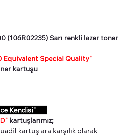
 (106R02235) Sarı renkli lazer toner
Equivalent Special Quality"
toner kartuşu
ece Kendisi"
D"
kartuşlarımız;
uadil kartuşlara karşılık olarak