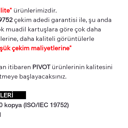
lite"
ürünlerimizdir.
9752
çekim adedi garantisi ile, şu anda
çok muadil kartuşlara göre çok daha
erine, daha kaliteli görüntülerle
şük çekim maliyetlerine"
an itibaren
PIVOT
ürünlerinin kalitesini
 etmeye başlayacaksınız.
İKLERİ
0 kopya (ISO/IEC 19752)
l