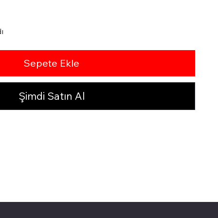
ı
Sepete Ekle
Şimdi Satın Al