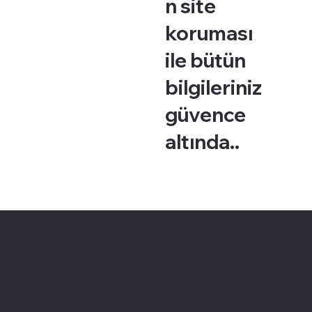
n site
koruması
ile bütün
bilgileriniz
güvence
altında..
pivotkartuş.com
Politikalarımız
Adres
Alsancak, Konak İZMİR