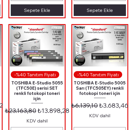
Sepete Ekle
Sepete Ekle
Hızlı Bakış
Hızlı Bakış
-%40 Tanıtım Fiyatı
-%40 Tanıtım Fiyatı
5
TOSHIBA E-Studio 5055
TOSHIBA E-Studio 5005
(TFC50E) serisi SET
Sarı (TFC505EY) renkli
renkli fotokopi toneri
fotokopi toneri için
için
 Fiyat
Normal Fiyat
İndirimli F
2
₺6.139,10
₺3.683,46
Normal Fiyat
İndirimli Fiyat
₺23.163,80
₺13.898,28
KDV dahil
KDV dahil