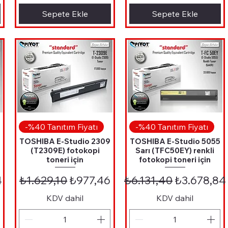
Sepete Ekle
Sepete Ekle
Hızlı Bakış
Hızlı Bakış
-%40 Tanıtım Fiyatı
-%40 Tanıtım Fiyatı
7
TOSHIBA E-Studio 2309
TOSHIBA E-Studio 5055
(T2309E) fotokopi
Sarı (TFC50EY) renkli
toneri için
fotokopi toneri için
i Fiyat
Normal Fiyat
İndirimli Fiyat
Normal Fiyat
İndirimli F
4
₺1.629,10
₺977,46
₺6.131,40
₺3.678,84
KDV dahil
KDV dahil