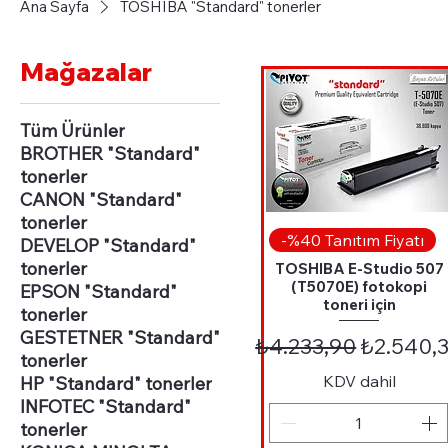
Ana Sayfa
TOSHIBA "Standard" tonerler
Mağazalar
Tüm Ürünler
BROTHER "Standard"
tonerler
CANON "Standard"
tonerler
Hızlı Bakış
-%40 Tanıtım Fiyatı
DEVELOP "Standard"
tonerler
TOSHIBA E-Studio 507
(T5070E) fotokopi
EPSON "Standard"
toneri için
tonerler
GESTETNER "Standard"
Normal Fiyat
İndirimli
₺4.233,90
₺2.540,
tonerler
KDV dahil
HP "Standard" tonerler
INFOTEC "Standard"
tonerler