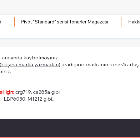
a
Pivot "Standard" serisi Tonerler Mağazası
Hakk
 arasında kaybolmayınız.
(
başına marka yazmadan
) aradığınız markanın toner/kartuş
riniz.
i için:
crg719, ce285a gibi,
:
LBP6030, M1212 gibi...