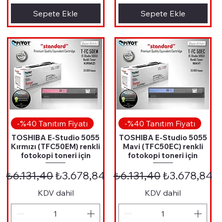
Sepete Ekle
Sepete Ekle
Hızlı Bakış
Hızlı Bakış
-%40 Tanıtım Fiyatı
-%40 Tanıtım Fiyatı
TOSHIBA E-Studio 5055
TOSHIBA E-Studio 5055
Kırmızı (TFC50EM) renkli
Mavi (TFC50EC) renkli
fotokopi toneri için
fotokopi toneri için
iyat
Normal Fiyat
İndirimli Fiyat
Normal Fiyat
İndirimli Fi
₺6.131,40
₺3.678,84
₺6.131,40
₺3.678,84
KDV dahil
KDV dahil