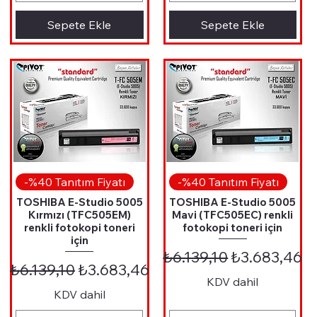
Sepete Ekle
Sepete Ekle
Hızlı Bakış
Hızlı Bakış
-%40 Tanıtım Fiyatı
-%40 Tanıtım Fiyatı
TOSHIBA E-Studio 5005
TOSHIBA E-Studio 5005
Kırmızı (TFC505EM)
Mavi (TFC505EC) renkli
renkli fotokopi toneri
fotokopi toneri için
için
iyat
Normal Fiyat
İndirimli Fi
₺6.139,10
₺3.683,46
Normal Fiyat
İndirimli Fiyat
₺6.139,10
₺3.683,46
KDV dahil
KDV dahil