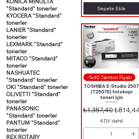
KONICA MINOLTA
"Standard" tonerler
Sepete Ekle
KYOCERA "Standard"
tonerler
LANIER "Standard"
tonerler
LEXMARK "Standard"
tonerler
MITACO "Standard"
tonerler
NASHUATEC
Hızlı Bakış
-%40 Tanıtım Fiyatı
"Standard" tonerler
TOSHIBA E-Studio 250
OKI "Standard" tonerler
(T2507E) fotokopi
OLIVETTI "Standard"
toneri için
tonerler
PANASONIC
Normal Fiyat
İndiriml
₺1.357,40
₺814,4
"Standard" tonerler
KDV dahil
PANTUM "Standard"
tonerler
REX ROTARY