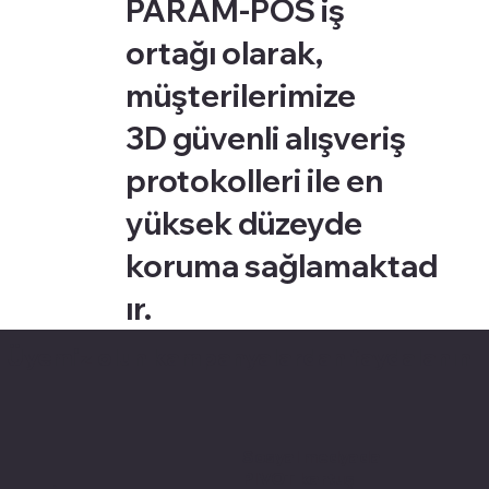
PARAM-POS iş
ortağı olarak,
müşterilerimize
3D güvenli alışveriş
protokolleri ile en
yüksek düzeyde
koruma sağlamaktad
ır.
Üyemiz olun kampanyalardan faydalanın
Sosyal medyada
PIVOT kartuş