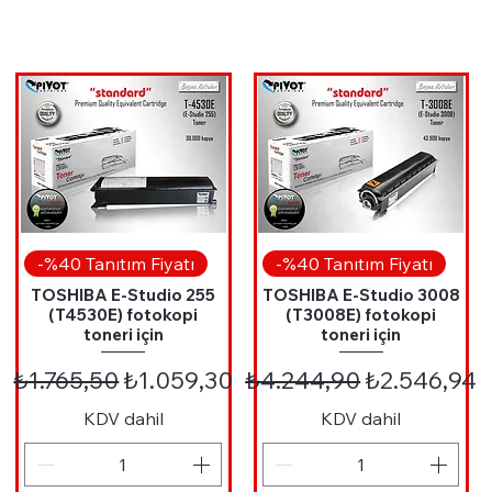
Hızlı Bakış
Hızlı Bakış
-%40 Tanıtım Fiyatı
-%40 Tanıtım Fiyatı
TOSHIBA E-Studio 255
TOSHIBA E-Studio 3008
(T4530E) fotokopi
(T3008E) fotokopi
toneri için
toneri için
Fiyat
Normal Fiyat
İndirimli Fiyat
Normal Fiyat
İndirimli Fi
₺1.765,50
₺1.059,30
₺4.244,90
₺2.546,94
KDV dahil
KDV dahil