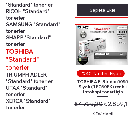
"Standard" tonerler
Sepete Ekle
RICOH "Standard"
tonerler
SAMSUNG "Standard"
tonerler
SHARP "Standard"
tonerler
TOSHIBA
"Standard"
tonerler
Hızlı Bakış
-%40 Tanıtım Fiyatı
TRIUMPH ADLER
"Standard" tonerler
TOSHIBA E-Studio 505
Siyah (TFC50EK) renkli
UTAX "Standard"
fotokopi toneri için
tonerler
XEROX "Standard"
Normal Fiyat
İndirimli
₺4.765,20
₺2.859,1
tonerler
KDV dahil