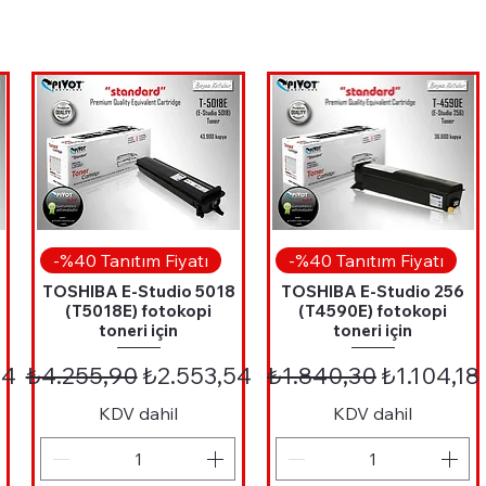
Hızlı Bakış
Hızlı Bakış
-%40 Tanıtım Fiyatı
-%40 Tanıtım Fiyatı
TOSHIBA E-Studio 5018
TOSHIBA E-Studio 256
(T5018E) fotokopi
(T4590E) fotokopi
toneri için
toneri için
 Fiyat
Normal Fiyat
İndirimli Fiyat
Normal Fiyat
İndirimli 
34
₺4.255,90
₺2.553,54
₺1.840,30
₺1.104,18
KDV dahil
KDV dahil