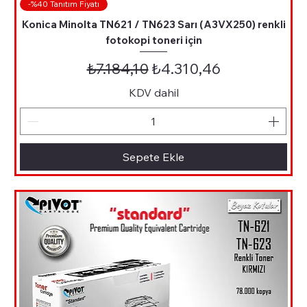
-%40 Tanıtım Fiyatı
Konica Minolta TN621 / TN623 Sarı (A3VX250) renkli
fotokopi toneri için
Normal Fiyat
İndirimli Fiyat
₺7.184,10
₺4.310,46
KDV dahil
Sepete Ekle