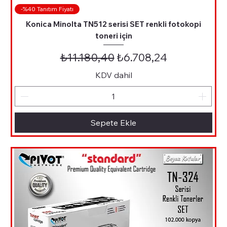
-%40 Tanıtım Fiyatı
Konica Minolta TN512 serisi SET renkli fotokopi
toneri için
Normal Fiyat
İndirimli Fiyat
₺11.180,40
₺6.708,24
KDV dahil
Sepete Ekle