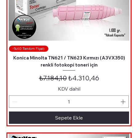
-%40 Tanıtım Fiyatı
Konica Minolta TN621 / TN623 Kırmızı (A3VX350)
renkli fotokopi toneri için
Normal Fiyat
İndirimli Fiyat
₺7.184,10
₺4.310,46
KDV dahil
Sepete Ekle