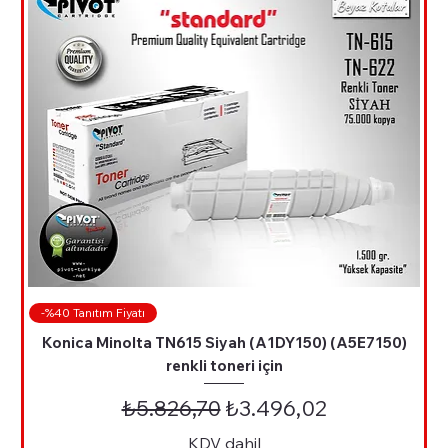
-%40 Tanıtım Fiyatı
Konica Minolta TN615 Siyah (A1DY150) (A5E7150)
renkli toneri için
Normal Fiyat
İndirimli Fiyat
₺5.826,70
₺3.496,02
KDV dahil