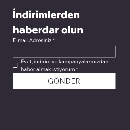
İndirimlerden 
Sepete Ekle
haberdar olun
E-mail Adresiniz
*
Evet, indirim ve kampanyalarınızdan 
haber almak istiyorum
*
GÖNDER
Politikalarımız
Sosyal medyada
PIVOT kartuş
Facebook