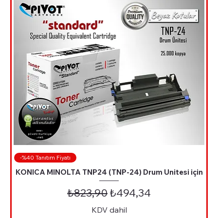
-%40 Tanıtım Fiyatı
KONICA MINOLTA TNP24 (TNP-24) Drum Unitesi için
Normal Fiyat
İndirimli Fiyat
₺823,90
₺494,34
KDV dahil