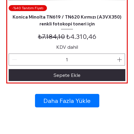
-%40 Tanıtım Fiyatı
Konica Minolta TN619 / TN620 Kırmızı (A3VX350)
renkli fotokopi toneri için
Normal Fiyat
İndirimli Fiyat
₺7.184,10
₺4.310,46
KDV dahil
Sepete Ekle
Daha Fazla Yükle