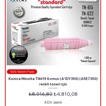
-%40 Tanıtım Fiyatı
Konica Minolta TN615 Kırmızı (A1DY350) (A5E7350)
renkli toneri için
Normal Fiyat
İndirimli Fiyat
₺8.016,80
₺4.810,08
KDV dahil