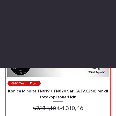
© 2024 all copyrights of the
photographs, documents and
information on this site belong to Pivot
Cartridge® with TugayGuler
-%40 Tanıtım Fiyatı
Konica Minolta TN619 / TN620 Sarı (A3VX250) renkli
fotokopi toneri için
Normal Fiyat
İndirimli Fiyat
₺7.184,10
₺4.310,46