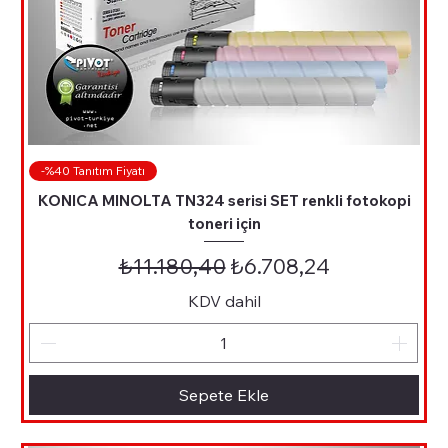
-%40 Tanıtım Fiyatı
KONICA MINOLTA TN324 serisi SET renkli fotokopi
toneri için
Normal Fiyat
İndirimli Fiyat
₺11.180,40
₺6.708,24
KDV dahil
Sepete Ekle