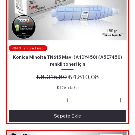
-%40 Tanıtım Fiyatı
Konica Minolta TN615 Mavi (A1DY450) (A5E7450)
renkli toneri için
Normal Fiyat
İndirimli Fiyat
₺8.016,80
₺4.810,08
KDV dahil
Sepete Ekle