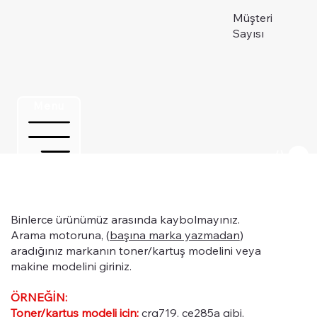
Müşteri
Sayısı
Menu
Üye ol
Binlerce ürünümüz arasında kaybolmayınız.
Arama motoruna, (
başına marka yazmadan
)
aradığınız markanın toner/kartuş modelini veya
makine modelini giriniz.
ÖRNEĞİN:
Toner/kartuş modeli için:
crg719, ce285a gibi,