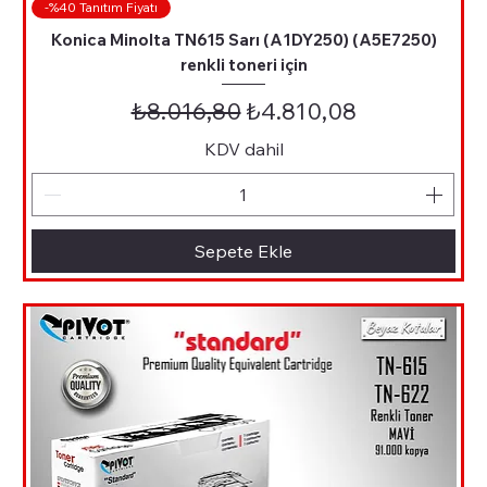
-%40 Tanıtım Fiyatı
Konica Minolta TN615 Sarı (A1DY250) (A5E7250)
renkli toneri için
Normal Fiyat
İndirimli Fiyat
₺8.016,80
₺4.810,08
KDV dahil
Sepete Ekle